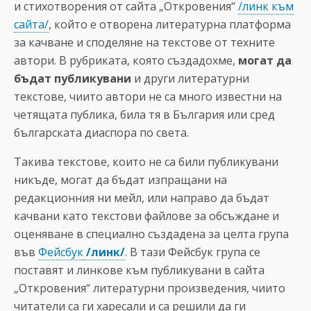
и стихотворения от сайта „Откровения“
/линк към
сайта/
, който е отворена литературна платформа
за качване и споделяне на текстове от техните
автори. В рубриката, която създадохме,
могат да
бъдат публикувани
и други литературни
текстове, чиито автори не са много известни на
четящата публика, била тя в България или сред
българската диаспора по света.
Такива текстове, които не са били публикувани
никъде, могат да бъдат изпращани на
редакционния ни мейл, или направо да бъдат
качвани като текстови файлове за обсъждане и
оценяване в специално създадена за целта гpупа
във
Фейсбук
/линк/
. В тази Фейсбук група се
поставят и линкове към публикувани в сайта
„Откровения“ литературни произведения, чиито
читатели са ги харесали и са решили да ги