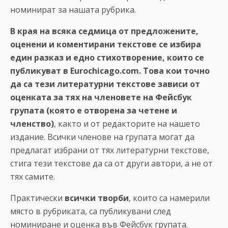
номинират за нашата рубрика.
В края на всяка седмица от предложените,
оценени и коментирани текстове се избира
един разказ и едно стихотворение, които се
публикуват в Eurochicago.com. Това кои точно
да са тези литературни текстове зависи от
оценката за тях на членовете на Фейсбук
групата
(която е отворена за четене и
членство)
, както и от редакторите на нашето
издание. Всички членове на групата могат да
предлагат избрани от тях литературни текстове,
стига тези текстове да са от други автори, а не от
тях самите.
Практически
всички творби
, които са намерили
място в рубриката, са публикувани след
номиниране и оценка във Фейсбук групата.