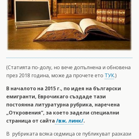
(Статията по-долу, но вече допълнена и обновена
през 2018 година, може да прочете ето
ТУК
.)
В началото на 2015 г., по идея на български
емигранти, Еврочикаго създаде тази
постоянна литуратурна рубрика, наречена
„Откровения“, за което задели специални
страница от сайта
/вж. линк/
.
В рубриката всяка седмица се публикуват разкази