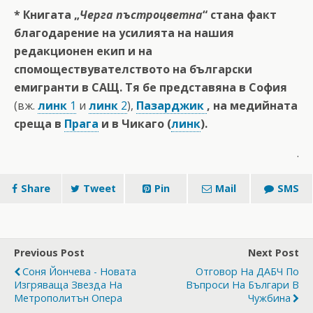
* Книгата „
Черга пъстроцветна
“ стана факт
благодарение на усилията на нашия
редакционен екип и на
спомоществувателството на български
емигранти в САЩ. Тя бе представяна в София
(вж.
линк
1
и
линк
2
),
Пазарджик
, на медийната
среща в
Прага
и в Чикаго (
линк
).
.
Share
Tweet
Pin
Mail
SMS
Previous Post
Next Post
Соня Йончева - Новата
Oтговор На ДАБЧ По
Изгряваща Звезда На
Въпроси На Българи В
Метрополитън Опера
Чужбина