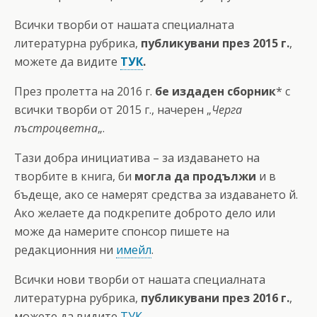
Всички творби от нашата специалната
литературна рубрика,
публикувани през 2015 г.
,
можете да видите
ТУК
.
През пролетта на 2016 г.
бе издаден сборник
* с
всички творби от 2015 г., начерен „
Черга
пъстроцветна
„.
Тази добра инициатива – за издаването на
творбите в книга, би
могла да продължи
и в
бъдеще, ако се намерят средства за издаването й.
Ако желаете да подкрепите доброто дело или
може да намерите спонсор пишете на
редакционния ни
имейл
.
Всички нови творби от нашата специалната
литературна рубрика,
публикувани през 2016 г.
,
можете да видите
ТУК.