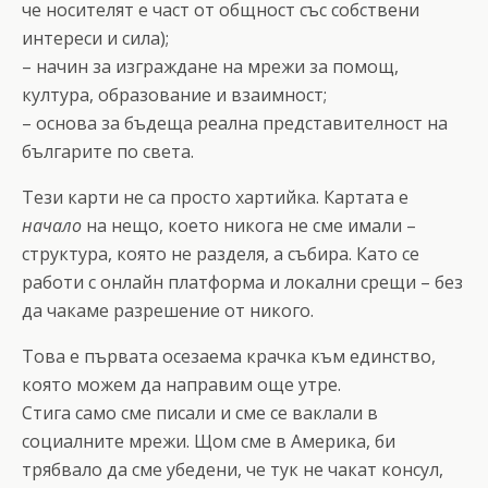
че носителят е част от общност със собствени
интереси и сила);
– начин за изграждане на мрежи за помощ,
култура, образование и взаимност;
– основа за бъдеща реална представителност на
българите по света.
Тези карти не са просто хартийка. Картата е
начало
на нещо, което никога не сме имали –
структура, която не разделя, а събира. Като се
работи с онлайн платформа и локални срещи – без
да чакаме разрешение от никого.
Това е първата осезаема крачка към единство,
която можем да направим още утре.
Стига само сме писали и сме се ваклали в
социалните мрежи. Щом сме в Америка, би
трябвало да сме убедени, че тук не чакат консул,