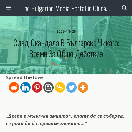
The Bulgarian Media Portal in Chicago
2025-11-25
След Скандала В Българско Чикаго:
Време За Общо Действие
Spread the love
.
„Догде е мъничка змията*, елате да се съберем,
с крака да й строшим главата…“