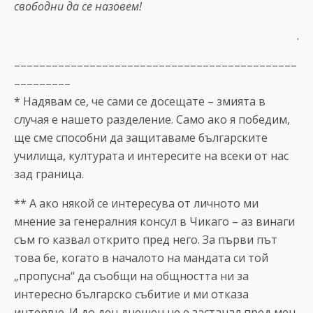
свободни да се назовем!
.
–––––––––––––––––––––––––––––––––––––––––––––
–––––––––
* Надявам се, че сами се досещате – змията в
случая е нашето разделение. Само ако я победим,
ще сме способни да защитаваме българските
училища, културата и интересите на всеки от нас
зад граница.
** А ако някой се интересува от личното ми
мнение за генералния консул в Чикаго – аз винаги
съм го казвал открито пред него. За първи път
това бе, когато в началото на мандата си той
„пропусна“ да съобщи на общността ни за
интересно българско събитие и ми отказа
интервю. И до ден днешен не е застанал пред мен