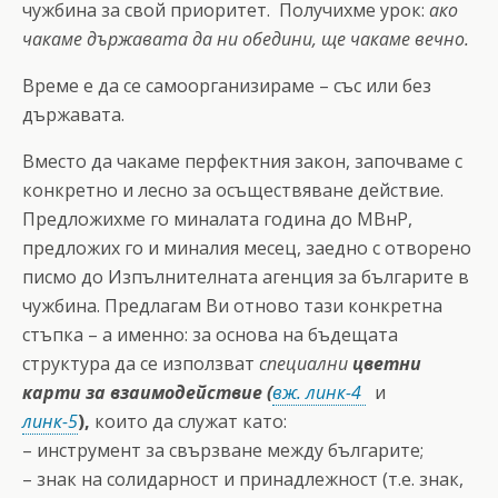
чужбина за свой приоритет. Получихме урок:
ако
чакаме държавата да ни обедини, ще чакаме вечно.
Време е да се самоорганизираме – със или без
държавата.
Вместо да чакаме перфектния закон, започваме с
конкретно и лесно за осъществяване действие.
Предложихме го миналата година до МВнР,
предложих го и миналия месец, заедно с отворено
писмо до Изпълнителната агенция за българите в
чужбина. Предлагам Ви отново тази конкретна
стъпка – а именно: за основа на бъдещата
структура да се използват
специални
цветни
карти за взаимодействие (
вж. линк-4
и
линк-5
),
които да служат като:
– инструмент за свързване между българите;
– знак на солидарност и принадлежност (т.е. знак,