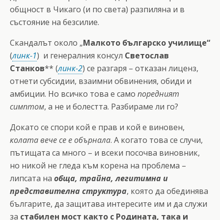
общност в Чикаго (и по света) разпиляна и в
състояние на безсилие.
Скандалът около „
Малкото българско училище“
(
линк-1
) и генералния консул
Светослав
Станков
** (
линк-2
) се разгаря – отказан лиценз,
отнети субсидии, взаимни обвинения, обиди и
амбиции. Но всичко това е само
поредният
симптом
, а не и болестта. Разбираме ли го?
Докато се спори кой е прав и кой е виновен,
колата вече се е обърнала
. А когато това се случи,
пътищата са много – и всеки посочва виновник,
но никой не гледа към корена на проблема –
липсата на
обща, трайна, легитимна и
представителна структура
, която да обединява
българите, да защитава интересите им и да служи
за
стабилен мост както с Родината, така и