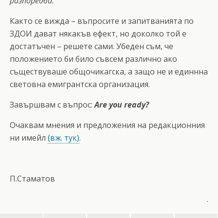
разпоредби.
Както се вижда – въпросите и запитванията по
ЗДОИ дават някакъв ефект, но доколко той е
достатъчен – решете сами. Убеден съм, че
положението би било съвсем различно ако
съществуваше общочикагска, а защо не и единнна
световна емигрантска организация.
Завършвам с въпрос:
Are you ready?
Очаквам мнения и предложения на редакционния
ни имейл
(вж. тук)
.
П.Стаматов
.