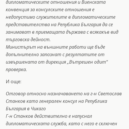
дипломатическите отношения и Виенската
конвенция за консулските отношения е
недопустимо служителите в дипломатическите
представителства на Република България да се
занимават в приемащата държава с всякакъв вид
търговска дейност.
Министърът на външните работи ще бъде
допълнително запознат с резултатите от
извършената от дирекция „Вътрешен одит“
проверка.
И още:
Отговор относно назначаването на г-н Светослав
Станков като генерален консул на Република
България в Чикаго
Г-н Станков действително е напуснал
дипломатическата служба, като с него е сключен