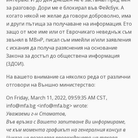
за разговор. Дори ме е блокирал във Фейсбук. А
когато някой не желае да говори доброволно, има
и други пътища за получаване на информация. Ето
защо от мое име или от Еврочикаго неведнъж съм
звънял в МВнР, писал съм имейли и/или заявления
с искания да получа разяснения на основание
Закона за достъп до обществена информация
(ЗДОИ).
На вашето внимание са няколко реда от различни
отговори на Външно министерство:
On Friday, March 11, 2022, 09:59:35 AM CST,
info@mfa.bg
<
info@mfa.bg
> wrote:
Уважаеми г-н Стаматов,
Във връзка с Вашето запитване Ви информираме,
че към момента графикът на генералния консул в
Чикаго не позволява провеждането на такова