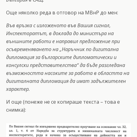
Още няколко реда в отговор на МВнР до мен:
Във връзка с изложеното във Вашия сигнал,
Инспекторатът, в доклада до министъра на
външните работи е направил предложение при
осъвременяването на „Наръчник по дигитална
дипломация за българските дипломатически и
консулски представителства“ да бъде разгледана
възможността насоките за работа в областта на
дигиталната дипломация да имат задължителен
характер.
И още (понеже не се копираше текста – това е
снимка):