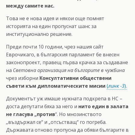
между самите нас.
Това не е нова идея и някои още помнят
историята на един пропуснат шанс за
институционално решение.
Преди почти 10 години, чрез нашия сайт
Еврочикаго, в българския парламент бе внесен
законопроект, правещ първа крачка за създаване
на
Световна организация на българите в чужбина
чрез изборни
Консултативни обществени
съвети към дипломатическите мисии
(
линк -3
).
Документът уж имаше нужната подкрепа в НС –
доста депутати бяха за него и
нито един в залата
не гласува „против
“. Но мнозинството
„въздържал се“ и „отсъстващ“ го погреба.
Държавата отново пропусна да обяви българите в