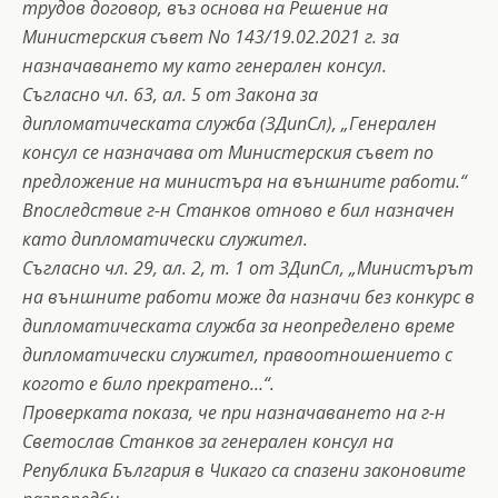
трудов договор, въз основа на Решение на
Министерския съвет No 143/19.02.2021 г. за
назначаването му като генерален консул.
Съгласно чл. 63, ал. 5 от Закона за
дипломатическата служба (ЗДипСл), „Генерален
консул се назначава от Министерския съвет по
предложение на министъра на външните работи.“
Впоследствие г-н Станков отново е бил назначен
като дипломатически служител.
Съгласно чл. 29, ал. 2, т. 1 от ЗДипСл, „Министърът
на външните работи може да назначи без конкурс в
дипломатическата служба за неопределено време
дипломатически служител, правоотношението с
когото е било прекратено…“.
Проверката показа, че при назначаването на г-н
Светослав Станков за генерален консул на
Република България в Чикаго са спазени законовите