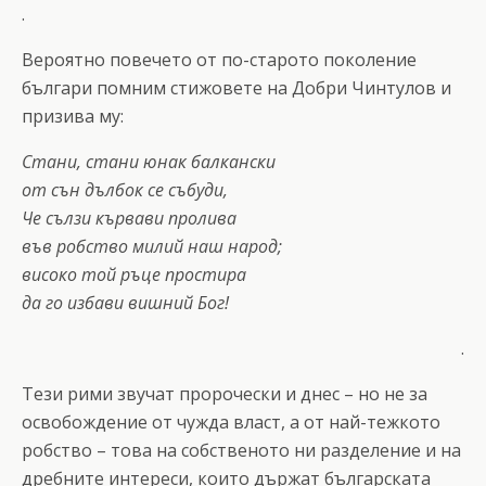
.
Вероятно повечето от по-старото поколение
българи помним стижовете на Добри Чинтулов и
призива му:
Стани, стани юнак балкански
от сън дълбок се събуди,
Че сълзи кървави пролива
във робство милий наш народ;
високо той ръце простира
да го избави вишний Бог!
.
Тези рими звучат пророчески и днес – но не за
освобождение от чужда власт, а от най-тежкото
робство – това на собственото ни разделение и на
дребните интереси, които държат българската