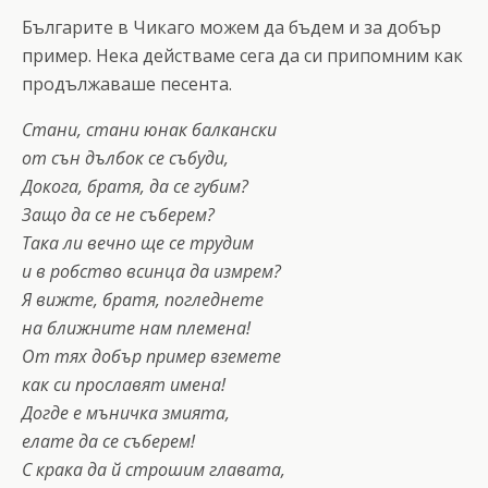
Българите в Чикаго можем да бъдем и за добър
пример. Нека действаме сега да си припомним как
продължаваше песента.
Стани, стани юнак балкански
от сън дълбок се събуди,
Докога, братя, да се губим?
Защо да се не съберем?
Така ли вечно ще се трудим
и в робство всинца да измрем?
Я вижте, братя, погледнете
на ближните нам племена!
От тях добър пример вземете
как си прославят имена!
Догде е мъничка змията,
елате да се съберем!
С крака да й строшим главата,