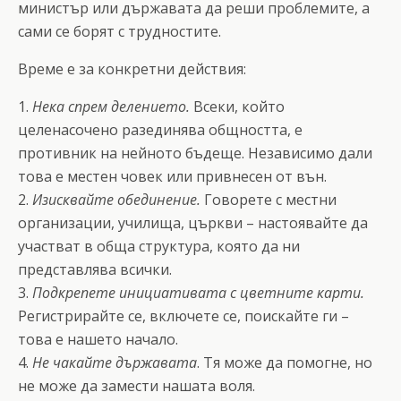
министър или държавата да реши проблемите, а
сами се борят с трудностите.
Време е за конкретни действия:
1.
Нека спрем делението.
Всеки, който
целенасочено разединява общността, е
противник на нейното бъдеще. Независимо дали
това е местен човек или привнесен от вън.
2.
Изисквайте обединение.
Говорете с местни
организации, училища, църкви – настоявайте да
участват в обща структура, която да ни
представлява всички.
3.
Подкрепете инициативата с цветните карти.
Регистрирайте се, включете се, поискайте ги –
това е нашето начало.
4.
Не чакайте държавата
. Тя може да помогне, но
не може да замести нашата воля.