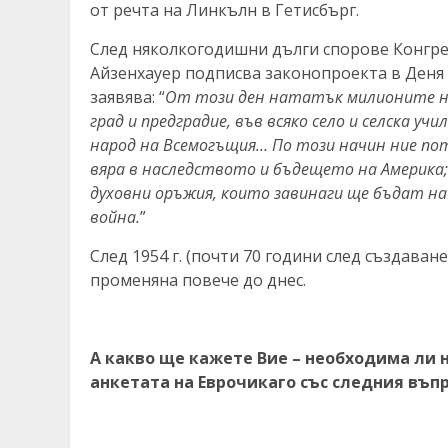
от речта на Линкълн в Гетисбърг.
След няколкогодишни дълги спорове Конгр
Айзенхауер подписва законопроекта в Деня н
заявява: “
От този ден нататък милионите на
град и предградие, във всяко село и селска 
народ на Всемогъщия… По този начин ние 
вяра в наследството и бъдещето на Америка;
духовни оръжия, които завинаги ще бъдат на
война.
”
След 1954 г. (почти 70 години след създаван
променяна повече до днес.
А какво ще кажете Вие – необходима ли н
анкетата на Еврочикаго със следния въпр