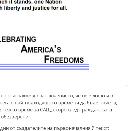
.
дно стигнахме до заключението, че не е лошо и в
 сега е най-подходящото време тя да бъде приета,
в тежко време за САЩ, скоро след Гражданската
 обезверени.
дин от създателите на първоначалния й текст: