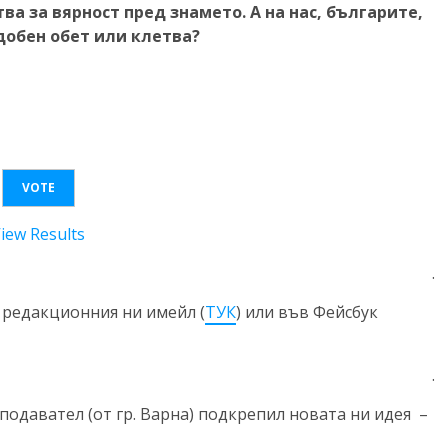
ва за вярност пред знамето. А на нас, българите,
добен обет или клетва?
iew Results
.
редакционния ни имейл (
ТУК
) или във Фейсбук
.
подавател (от гр. Варна) подкрепил новата ни идея –