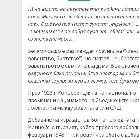
„В началото на деветдесетте години патри
ниво. Мислех си, че обетът за лоялност или
идея. Особено подчертах думата „вярност“. …
„заклевам се“ е по-добра дума от „обет“ или „
единствено число…”
Белами също е разглеждал лозунга на Френ
равенство, братство“), но смятал, че „братс
равенството е съмнителна дума. В заключен
сигурност бяха основни, бяха неоспорими и бях
властта се упражнява за всички. Тези думи в
През 1923 г. Конференцията на националнот
променени на „знамето на Съединените щати“
лоялността между родината си и САЩ.
Добавяне на израза „под Бог“ е последната 
Илинойс, е първият, който предлага добавян
февруари 1948 г. той рецитира обета с добав