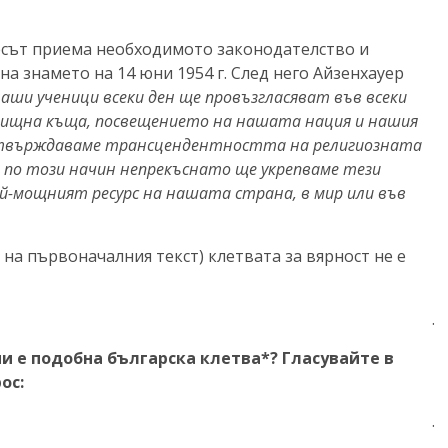
есът приема необходимото законодателство и
а знамето на 14 юни 1954 г. След него Айзенхауер
ши ученици всеки ден ще провъзгласяват във всеки
училищна къща, посвещението на нашата нация и нашия
потвърждаваме трансцендентността на религиозната
 по този начин непрекъснато ще укрепваме тези
й-мощният ресурс на нашата страна, в мир или във
е на първоначалния текст) клетвата за вярност не е
.
и е подобна българска клетва*? Гласувайте в
ос:
.