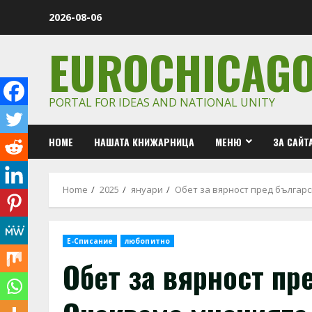
Skip
2026-08-06
to
content
EUROCHICAG
PORTAL FOR IDEAS AND NATIONAL UNITY
HOME
НАШАТА КНИЖАРНИЦА
МЕНЮ
ЗА САЙТ
Home
2025
януари
Обет за вярност пред българ
Е-Списание
любопитно
Обет за вярност пр