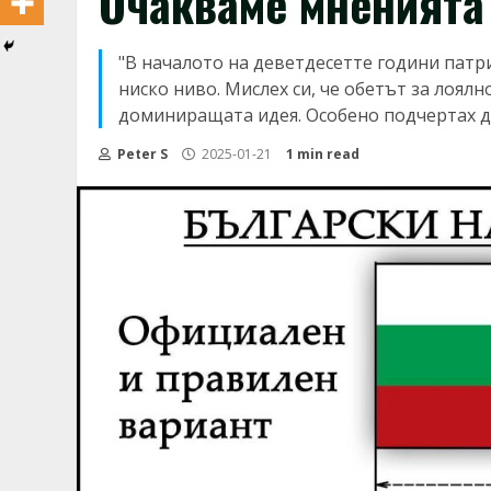
Очакваме мненията
"В началото на деветдесетте години патр
ниско ниво. Мислех си, че обетът за лоял
доминиращата идея. Особено подчертах дум
Peter S
2025-01-21
1 min read