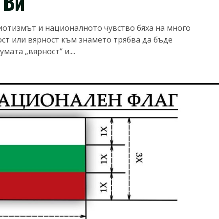
 Ви
иотизмът и националното чувство бяха на много
ност или вярност към знамето трябва да бъде
ата „вярност“ и....