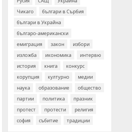
Русия
САЩ
Украйна
Чикаго
българи в Сърбия
българи в Украйна
българо-американски
емиграция
закон
избори
изложба
икономика
интервю
история
книга
конкурс
корупция
културно
медии
наука
образование
общество
партии
политика
празник
протест
протести
религия
софия
събитие
традиции