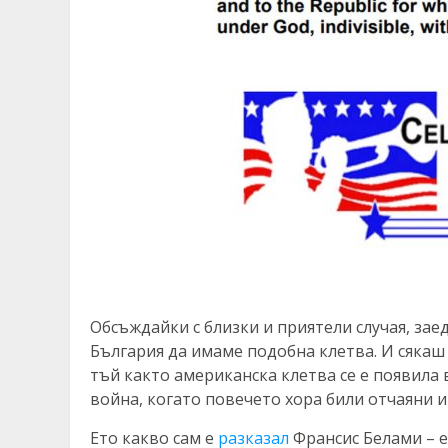
Обсъждайки с близки и приятели случая, зае
България да имаме подобна клетва. И сякаш
тъй както американска клетва се е появила 
война, когато повечето хора били отчаяни и
Ето какво сам е
разказал
Франсис Белами – е