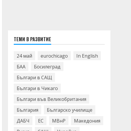
ТЕМИ В РАЗВИТИЕ
24 май
eurochicago
In English
БАА
Босилеград
Българи в САЩ
Българи в Чикаго
Българи във Великобритания
България
Българско училище
ДАБЧ
ЕС
МВнР
Македония