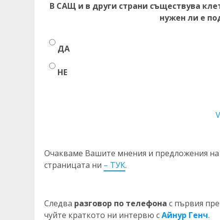
В САЩ и в други страни съществува клет
нужен ли е по
ДА
НЕ
V
Очакваме Вашите мнения и предложения на 
страницата ни
– ТУК
.
Следва
разговор по телефона
с първия пре
чуйте краткото ни интервю с
Айнур Генч
.