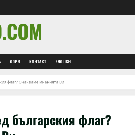
O.COM
А
GDPR
КОНТАКТ
ENGLISH
ския флаг? Очакваме мненията Ви
ед българския флаг?