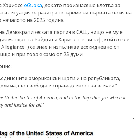
 Харис се
обърка
, докато произнасяше клетва за
та ситуация се разигра по време на първата сесия на
 началото на 2025 година.
на Демократическата партия в САЩ, нищо не му е
я мандат на Байдън и Харис от този гаф, който го е
 Allegiance*) се знае и изпълнява всекидневно от
ща и при това е само от 25 думи.
ение:
ъединените американски щати и на републиката,
елима, със свобода и справедливост за всички.“
the United States of America, and to the Republic for which it
y and justice for all
.“
.