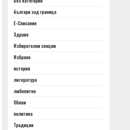
Без категория
българи зад граница
Е-Списание
Здраве
Избирателни секции
Избрано
история
литература
любопитно
Обяви
политика
Традиции