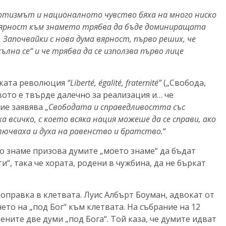
отизмът и националното чувство бяха на много ниско
 вярност към знамето трябва да бъде доминиращата
 Започвайки с нова дума вярност, първо реших, че
кълна се“ и че трябва да се използва първо лице
ската революция
“Liberté, égalité,
fraternité”
(„Свобода,
твото е твърде далечно за реализация и… че
ие заявява „
Свободата и справедливостта със
а всичко, с което всяка нация можеше да се справи, ако
ключваха и духа на равенство и братство.
“
о знаме призова думите „моето знаме“ да бъдат
, така че хората, родени в чужбина, да не бъркат
поправка в клетвата. Луис Албърт Боуман, адвокат от
ето на „под Бог“ към клетвата. На събрание на 12
ените две думи „под Бога“. Той каза, че думите идват