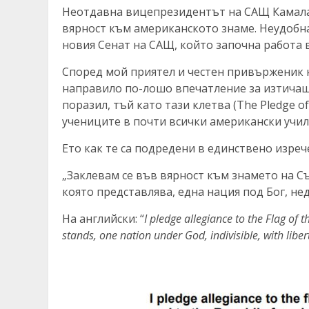
Неотдавна вицепрезидентът на САЩ Камала
вярност към американското знаме. Неудобна
новия Сенат на САЩ, който започна работа в
Според мой приятел и честен привърженик 
направило по-лошо впечатление за изтичащи
поразил, тъй като тази клетва (The Pledge of
учениците в почти всички американски учили
Ето как те са подредени в единствено изреч
„Заклевам се във вярност към знамето на С
която представлява, една нация под Бог, нед
На английски: “
I pledge allegiance to the Flag of 
stands, one nation under God, indivisible, with libert