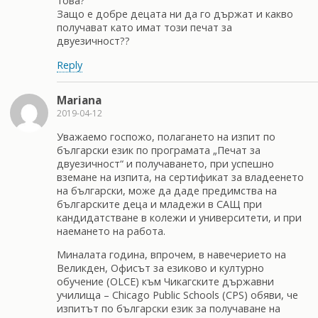
това?
Защо е добре децата ни да го държат и какво
получават като имат този печат за
двуезичност??
Reply
Mariana
2019-04-12
Уважаемо госпожо, полагането на изпит по
български език по програмата „Печат за
двуезичност“ и получаването, при успешно
вземане на изпита, на сертификат за владеенето
на български, може да даде предимства на
българските деца и младежи в САЩ при
кандидатстване в колежи и университети, и при
наемането на работа.
Миналата година, впрочем, в навечерието на
Великден, Офисът за езиково и културно
обучение (OLCE) към Чикагските държавни
училища – Chicago Public Schools (CPS) oбяви, че
изпитът по български език за получаване на