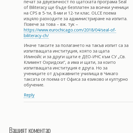
печат за двуезичност по щатската програма Seal
of Biliteracy ще бъде безплатен за всички ученици
на CPS в 5-ти, 8-ми и 12-ти клас. OLCE поема
изцяло разходите за администриране на изпита.
Повече за това – вж. тук –
https://www.eurochicago.com/2018/04/seal-of-
biliteracy-ch/
Иначе таксите за полагането на такъв изпит са за
изпитващата институция, която за щата
Илинойс и за други щати е ДЕО-ИЧС към СУ „Св.
Климент Охридски“, а има и щати, за които
изпитващата институция е друга. Но за
учениците от държавните училища в Чикаго
таксата се поема от Офиса за езиково и културно
обучение.
Reply
Вашият коментар