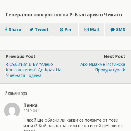
Генерално консулство на Р. България в Чикаго
Share
Tweet
Pin
Mail
SMS
Previous Post
Next Post
Събития В БУ "Алеко
Ако Имахме Истинска
Константинов" До Края На
Прокуратура
Учебната Година
2 коментара
Пенка
2019-04-11
Някой ще обясни ли какви са ползите от този
изпит? Кой плаща за тези неща и кой печели от