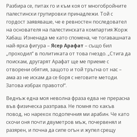
Разбира се, питах го и към коя от многобройните
палестински групировки принадлежи. Той с
гордост заявяваше, че е ревностен последовател
на основателя на палестинската компартия Жорж
Хабаш. Изненада ме като спомена, че тогавашната
най-ярка фигура –
Ясер Арафат
– също бил
„проходил“ в политиката от това гнездо. „Стига да
поискам, другарят Арафат ще ме приеме с
отворени обятия, защото и той тръгна от нас –
ама аз не искам да се боря с неговите методи.
Затова избрах правото!“.
Веднъж една моя неволна фраза едва не прерасна
във физическа разправа. Не помня по какъв
повод, но нарекох подопечния ми арабин. Че като
скочи оня почти двуметров мъж, почервенял и
разярен, и почна да сипе огън и жупел срещу