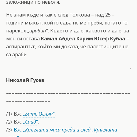
заложници по неволя.
Не знам къде и как е след толкова – над 25 –
години мъжът, който едва не ме преби, когато го
нарекох „
арабин
“. Където и да е, каквото и да е, за
мен си остава
Камал Абдел Карим Юсеф Кубаà
–
аспирантът, който ми доказа, че палестинците не
са араби.
.
Николай Гусев
–––––––––––––––––––––––––––––––––––––––––––––
––––––––––––––––
/1/ Вж.
„
Бате Огнян
“
.
/2/ Вж.
„
Саид
“
.
/3/
Вж. „
Кръглата маса преди и след „Кръглата