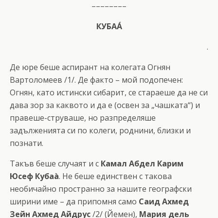
––––––––
КУБАÁ
.
Де юре беше аспирант на колегата Огнян
Вартоломеев /1/. Де факто – мой подопечен:
Огнян, като истински сибарит, се стараеше да не си
дава зор за каквото и да е (освен за „чашката“) и
правеше-струваше, но разпределяше
задълженията си по колеги, роднини, близки и
познати.
Такъв беше случаят и с
Камал Абдел Карим
Юсеф Кубаà
. Не беше единствен с такова
необичайно пространно за нашите географски
ширини име – да припомня само
Саид Ахмед
Зейн Ахмед Айдрус
/2/ (Йемен),
Мария дель