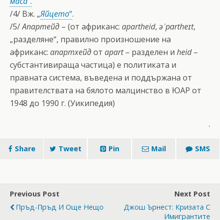
маса
“.
/4/ Вж. „
Яйцето
“
.
/5/
Апартейд
– (от африканс:
apartheid
,
əˈpɑrtheɪt
,
„разделяне“, правилно произношение на
африканс:
апартхейд
от
apart
– разделен и
heid
–
субстантивираща частица) е политиката и
правната система, въведена и поддържана от
правителствата на бялото малцинство в ЮАР от
1948 до 1990 г. (Уикипедия)
.
Share
Tweet
Pin
Mail
SMS
Previous Post
Next Post
Пръд-Пръд И Още Нещо
Джош Ърнест: Кризата С
Имигрантите