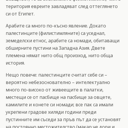
територия евреите завладяват след оттеглянето
си от Египет.
Арабите са много по-късно явление. Докато
палестинците (филистимляните) са уседнал,
земеделски етнос, арабите са номади, обитаващи
обширните пустини на Западна Азия. Двете
племена нямат нито общ произход, нито обща
история.
Нещо повече: палестинците считат себе си –
вероятно небезоснователно – интелектуално
много по-високо от живеещите в палатки,
местещи се от пасбище на пасбище за овцете,
камилите и конете си номади; все пак са имали
укрепени градове хиляди години преди
пустинните им съседи за пръв път да се установят
на постоянно местожителство (макар че дори и