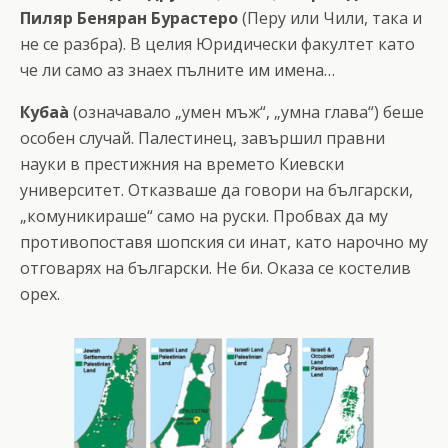
Пиляр Беняран Бурастеро
(Перу или Чили, така и
не се разбра). В целия Юридически факултет като
че ли само аз знаех пълните им имена…
Кубаà
(означавало „умен мъж“, „умна глава“) беше
особен случай. Палестинец, завършил правни
науки в престижния на времето Киевски
университет. Отказваше да говори на български,
„комуникираше“ само на руски. Пробвах да му
противопоставя шопския си инат, като нарочно му
отговарях на български. Не би. Оказа се костелив
орех.