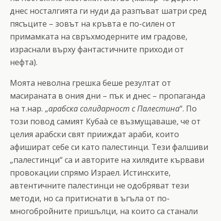
днес носталгията ги нуди да разпъват шатри сред
пясъците – зовът на кръвта е по-силен от
примамката на свръхмодерните им градове,
израснали върху фантастичните приходи от
нефта).
Моята неволна грешка беше резултат от
масираната в ония дни – пък и днес – пропаганда
на т.нар. „
арабска солидарност с Палестина
“. По
този повод самият Кубаà се възмущаваше, че от
целия арабски свят прииждат араби, които
афишират себе си като палестинци. Тези фалшиви
„палестинци“ са и авторите на хилядите кървави
провокации спрямо Израел. Истинските,
автентичните палестинци не одобряват тези
методи, но са притиснати в ъгъла от по-
многобройните пришълци, на които са станали