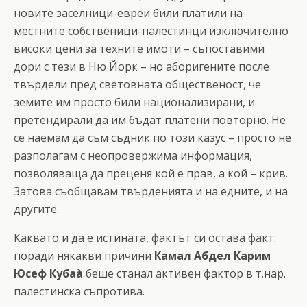
новите заселници-евреи били платили на
местните собственици-палестинци изключително
високи цени за техните имоти – съпоставими
дори с тези в Ню Йорк – но аборигените после
твърдели пред световната общественост, че
земите им просто били национализирани, и
претендирали да им бъдат платени повторно. Не
се наемам да съм съдник по този казус – просто не
разполагам с неопровержима информация,
позволяваща да преценя кой е прав, а кой – крив.
Затова съобщавам твърденията и на едните, и на
другите.
Каквато и да е истината, фактът си остава факт:
поради някакви причини
Камал Абдел Карим
Юсеф Кубаà
беше станал активен фактор в т.нар.
палестинска съпротива.