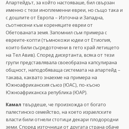
Апартейдът, за който настояваше, бил свързан
именно с тези иноплеменни евреи, но също така и
с дошлите от Европа – Източна и Западна,
съотнесени към кореняците евреи от
Обетованата земя. Запомнил съм примера с
евреите-копти (тъмнокожи юдеи от Етиопия,
които били съсредоточени в гето край летището
на Тел Авив). Според дисертанта, всяка от тези
групи представлявала своеобразна капсулирана
общност, наподобяваща системата на апартейд –
такава, каквато знаехме на примера на
Южноафриканския съюз (ЮАС), по-късно
Южноафриканска република (ЮАР).
Камал
твърдеше, че произхожда от богато
палестинско семейство, на което израелските
власти били отнели стотици декари плодородни
земи. Според източници от другата страна обаче