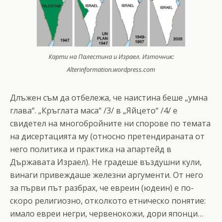
Карти на Палестина и Израел. Източник:
Аlterinformation.wordpress.com
Длъжен съм да отбележа, че наистина беше „умна
глава“. „Кръглата маса“ /3/ в „Яйцето“ /4/ е
свидетел на многобройните ни спорове по темата
на дисертацията му (относно претендираната от
него политика и практика на апартейд в
Държавата Израел). Не градеше въздушни кули,
винаги привеждаше железни аргументи. От него
за първи път разбрах, че евреин (юдеин) е по-
скоро религиозно, отколкото етническо понятие:
имало евреи негри, червенокожи, дори японци…