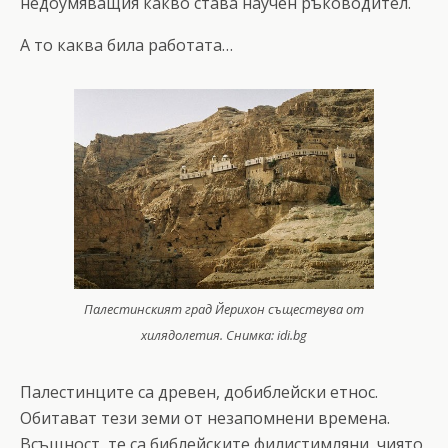
недоумяващия какво става научен ръководител.
А то каква била работата…
Палестинският град Йерихон съществува от
хилядолетия. Снимка: idi.bg
Палестинците са древен, добиблейски етнос.
Обитават тези земи от незапомнени времена.
Всъщност, те са библейските филистимляни, чиято