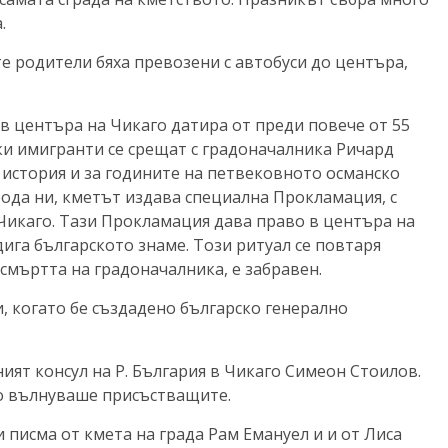
.
е родители бяха превозени с автобуси до центъра,
 в центъра на Чикаго датира от преди повече от 55
ски имигранти се срещат с градоначалника Ричард
а история и за годините на петвековното османско
рода ни, кметът издава специална Прокламация, с
 Чикаго. Тази Прокламация дава право в центъра на
издига българското знаме. Този ритуал се повтаря
 смъртта на градоначалника, е забравен.
, когато бе създадено българско генерално
ият консул на Р. България в Чикаго Симеон Стоилов.
ето вълнуваше присъстващите.
писма от кмета на града Рам Емануел и и от Лиса