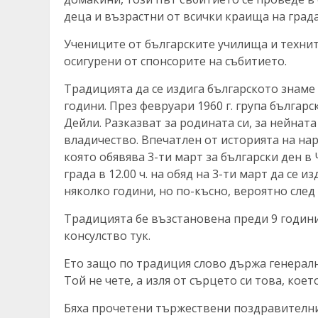
деца и възрастни от всички краища на града
Учениците от българските училища и технит
осигурени от спонсоритe на събитието.
Традицията да се издига българското знаме
години. През февруари 1960 г. група българ
Дейли. Разказват за родината си, за нейнат
владичество. Впечатлен от историята на на
която обявява 3-ти март за български ден в
града в 12.00 ч. на обяд на 3-ти март да се 
няколко години, но по-късно, вероятно след
Традицията бе възстановена преди 9 години
консулство тук.
Ето защо по традиция слово държа генералн
Той не чете, а изля от сърцето си това, ко
Бяха прочетени тържествени поздравителни 