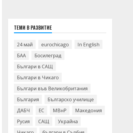
ТЕМИ В РАЗВИТИЕ
24 май
eurochicago
In English
БАА
Босилеград
Българи в САЩ
Българи в Чикаго
Българи във Великобритания
България
Българско училище
ДАБЧ
ЕС
МВнР
Македония
Русия
САЩ
Украйна
Чикаго
българи в Сърбия