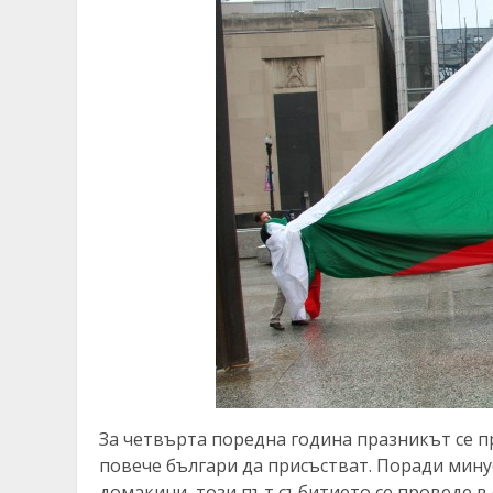
За четвърта поредна година празникът се п
повече българи да присъстват. Поради мин
домакини, този път събитието се проведе в