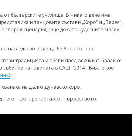
а от българските училища. В Чикаго вече има
представиха и танцовите състави „Хоро“ и „Верея“,
 не според сценария, още докато чудесните млади
но наследство водеща бе Анна Гогова.
m спази традицията и обяви пред всички събрали се
 събитие на годината в САЩ ‘2014“. Вижте кое
линк)
.
 хванаха на дълго Дунавско хоро.
д него – фоторепортаж от тържеството.