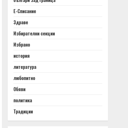
българи зад граница
Е-Списание
Здраве
Избирателни секции
Избрано
история
литература
любопитно
Обяви
политика
Традиции