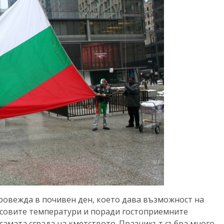
ровежда в почивен ден, което дава възможност на
усовите температури и поради гостоприемните
 самата сграда на кметството. Празникът събра много