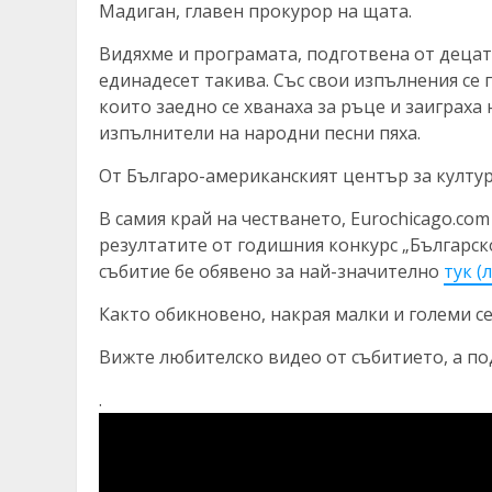
Мадиган, главен прокурор на щата.
Видяхме и програмата, подготвена от децат
единадесет такива. Със свои изпълнения се 
които заедно се хванаха за ръце и заиграха
изпълнители на народни песни пяха.
От Българо-американският център за култур
В самия край на честването, Eurochicago.co
резултатите от годишния конкурс „Българско
събитие бе обявено за най-значително
тук (
Както обикновено, накрая малки и големи се
Вижте любителско видео от събитието, а по
.