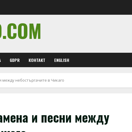
O.COM
А
GDPR
КОНТАКТ
ENGLISH
и между небостъргачите в Чикаго
амена и песни между