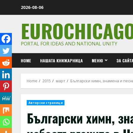
Skip
2026-08-06
to
content
EUROCHICAG
PORTAL FOR IDEAS AND NATIONAL UNITY
HOME
НАШАТА КНИЖАРНИЦА
МЕНЮ
ЗА САЙТ
Home
2015
март
Български химн, знамена и песн
Авторски страници
Български химн, зн