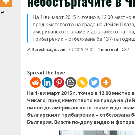
небостъргачите в Ч
На 1-ви март 2015 г. точно в 12.00 местно
пред кметството на града на Дейли Плаза,
американското знаме и до знамето на гра
трибагреник – отбелязана бе 137-та годи
Eurochicago.com
2015-03-01
1 min read
5
Spread the love
На 1-ви март 2015 г. точно в 12.00 местно
Чикаго, пред кметството на града на Дей
пилон до американското знаме и до знам
българският трибагреник – отбелязана б
България. Вижте по-долу видео и фотор