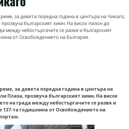
икаго
 време, за девета поредна година в центъра на Чикаго,
 прозвуча българският химн. На висок пилон до
да между небостъргачите се развя и българският
шнина от Освобождението на България.
 време, за девета поредна година в центъра на
ли Плаза, прозвуча българският химн. На висок
ето на града между небостъргачите се развя и
е 137-та годишнина от Освобождението на
епортаж.