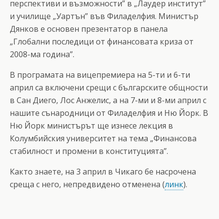
перспективи и възможности” в „Лаудер институт”
и училище „Уартън” във Филаделфия. Министър
Дянков е основен презентатор в панела
„Глобални последици от финансовата криза от
2008-ма година”.
В програмата на вицепремиера на 5-ти и 6-ти
април са включени срещи с българските общности
в Сан Диего, Лос Анжелис, а на 7-ми и 8-ми април с
нашите сънародници от Филаделфия и Ню Йорк. В
Ню Йорк министърът ще изнесе лекция в
Колумбийския университет на тема „Финансова
стабилност и промени в конституцията”.
Както знаете, на 3 април в Чикаго бе насрочена
среща с него, непредвидено отменена (
линк
).