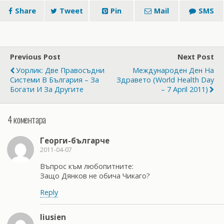
Share
Tweet
Pin
Mail
SMS
Previous Post
Next Post
Уорлик: Две Правосъдни
Международен Ден На
Системи В България – За
Здравето (World Health Day
Богати И За Другите
– 7 April 2011)
4 коментара
Георги-българче
2011-04-07
Въпрос към любопитните:
Защо Дянков не обича Чикаго?
Reply
liusien