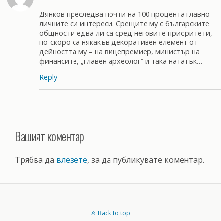
Дянков преследва почти на 100 процента главно
личните си интереси. Срещите му с българските
общности едва ли са сред неговите приоритети,
по-скоро са някакъв декоративен елемент от
дейността му – на вицепремиер, министър на
финансите, „главен археолог“ и така нататък…
Reply
Вашият коментар
Трябва да
влезете
, за да публикувате коментар.
Back to top