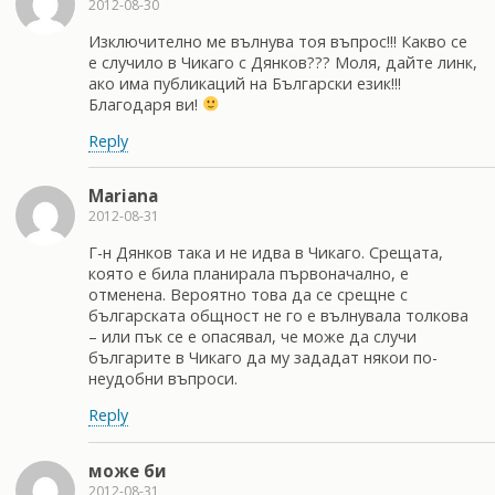
2012-08-30
Изключително ме вълнува тоя въпрос!!! Какво се
е случило в Чикаго с Дянков??? Моля, дайте линк,
ако има публикаций на Български език!!!
Благодаря ви!
Reply
Mariana
2012-08-31
Г-н Дянков така и не идва в Чикаго. Срещата,
която е била планирала първоначално, е
отменена. Вероятно това да се срещне с
българската общност не го е вълнувала толкова
– или пък се е опасявал, че може да случи
българите в Чикаго да му зададат някои по-
неудобни въпроси.
Reply
може би
2012-08-31