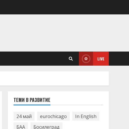
LIVE
ТЕМИ В РАЗВИТИЕ
24 май
eurochicago
In English
БАА
Босилеград