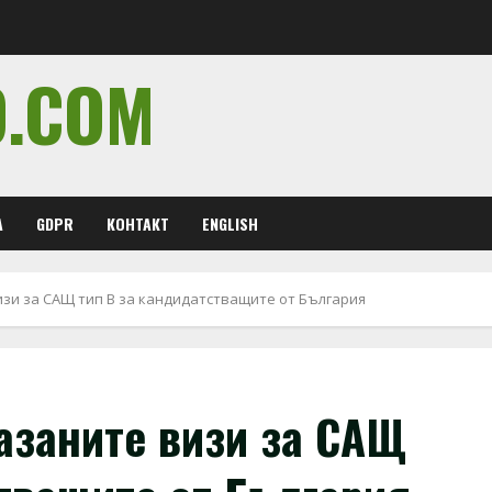
O.COM
А
GDPR
КОНТАКТ
ENGLISH
визи за САЩ тип B за кандидатстващите от България
азаните визи за САЩ