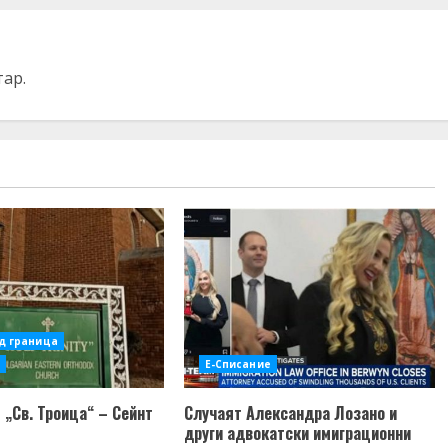
тар.
д граница
Е-Списание
 „Св. Троица“ – Сейнт
Случаят Александра Лозано и
други адвокатски имиграционни