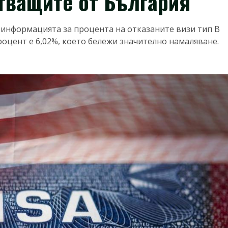
тващите от България
информацията за процента на отказаните визи тип В
процент е 6,02%, което бележи значително намаляване.