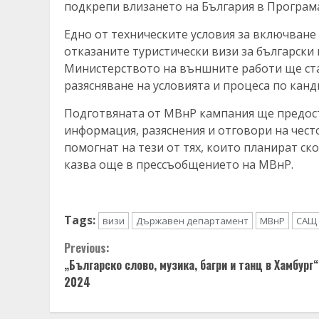
подкрепи влизането на България в Програм
Едно от техническите условия за включване
отказаните туристически визи за български 
Министерството на външните работи ще ст
разясняване на условията и процеса по канд
Подготвяната от МВнР кампания ще предост
информация, разяснения и отговори на чест
помогнат на тези от тях, които планират ско
казва още в прессъобщението на МВнР.
Tags:
визи
Държавен департамент
МВнР
САЩ
Continue
Previous:
„Българско слово, музика, багри и танц в Хамбург“
Reading
2024