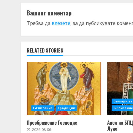
Вашият коментар
Трябва да
влезете
, за да публикувате комен
RELATED STORIES
българи за
Е-Списание
Традиции
Е-Списание
Преображение Господне
Апел на БПЦ
Луис
2026-08-06