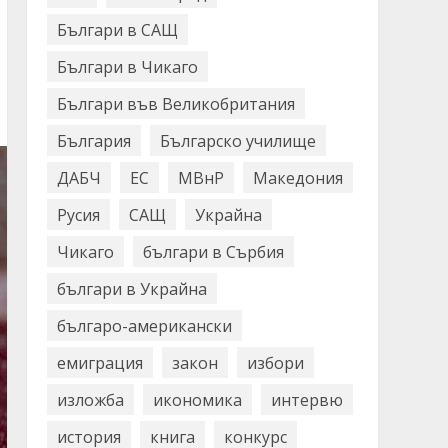
Българи в САЩ
Българи в Чикаго
Българи във Великобритания
България
Българско училище
ДАБЧ
ЕС
МВнР
Македония
Русия
САЩ
Украйна
Чикаго
българи в Сърбия
българи в Украйна
българо-американски
емиграция
закон
избори
изложба
икономика
интервю
история
книга
конкурс