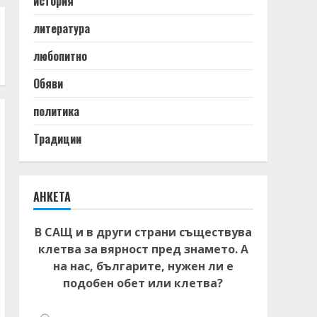
история
литература
любопитно
Обяви
политика
Традиции
АНКЕТА
В САЩ и в други страни съществува
клетва за вярност пред знамето. А
на нас, българите, нужен ли е
подобен обет или клетва?