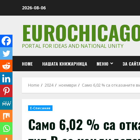
Skip
2026-08-06
to
content
EUROCHICAG
PORTAL FOR IDEAS AND NATIONAL UNITY
HOME
НАШАТА КНИЖАРНИЦА
МЕНЮ
ЗА САЙТ
Home
2024
ноември
Само 6,02 % са отказаните 
Е-Списание
Само 6,02 % са отк