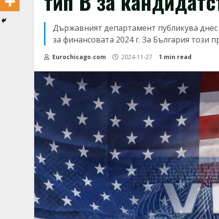
тип B за кандидатс
Държавният департамент публикува днес 
за финансовата 2024 г. За България този 
Eurochicago.com
2024-11-27
1 min read