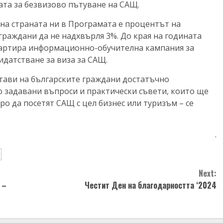
ата за безвизово пътуване на САЩ.
 на страната ни в Програмата е процентът на
граждани да не надхвърля 3%. До края на годината
артира информационно-обучителна кампания за
идатстване за виза за САЩ.
ави на българските граждани достатъчно
о задавани въпроси и практически съвети, които ще
ро да посетят САЩ с цел бизнес или туризъм – се
.
Next:
 –
Честит Ден на благодарността ‘2024