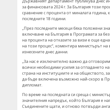
Държавният департамент публикува днес ин
за финансовата 2024 г. За България този пр
сравнение с процента от миналата година, к
последните 18 години.
„През последните месеци бяха положени зна
включване на България в Програмата за бе
на процента на отказите за визи е още едн
на този процес“, коментира министърът на
изнесените днес данни.
„За нас е изключително важно да отговори
всички необходими усилия за отпадането на
страна на институциите и на обществото, за
да бъде включена възможно най-скоро в Пр
дипломат.
По време на последната си среща с минист
значителния напредък, който България е на
Съединените щати, и отново потвърди анга