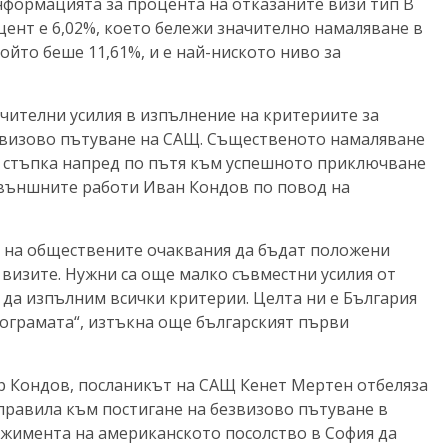
формацията за процента на отказаните визи тип В
оцент е 6,02%, което бележи значително намаляване в
ойто беше 11,61%, и е най-ниското ниво за
чителни усилия в изпълнение на критериите за
звизово пътуване на САЩ. Същественото намаляване
а стъпка напред по пътя към успешното приключване
 външните работи Иван Кондов по повод на
м на обществените очаквания да бъдат положени
 визите. Нужни са още малко съвместни усилия от
 да изпълним всички критерии. Целта ни е България
ограмата“, изтъкна още българският първи
ър Кондов, посланикът на САЩ Кенет Мертен отбеляза
правила към постигане на безвизово пътуване в
жимента на американското посолство в София да