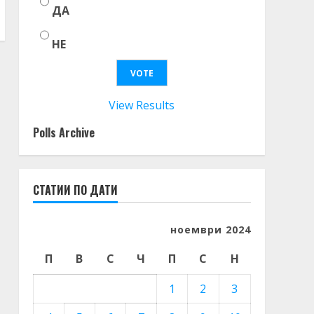
ДА
НЕ
View Results
Polls Archive
СТАТИИ ПО ДАТИ
ноември 2024
П
В
С
Ч
П
С
Н
1
2
3