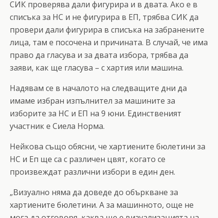
СИК проверява дали фигурира и в двата. Ако е в
списъка за НС и не фигурира в ЕП, трябва СИК да
провери дали фигурира в списъка на забранените
лица, там е посочена и причината. В случай, че има
право да гласува и за двата избора, трябва да
заяви, как ще гласува – с хартия или машина.
Надявам се в началото на следващите дни да
имаме избран изпълнител за машините за
изборите за НС и ЕП на 9 юни. Единственият
участник е Сиела Норма.
Нейкова също обясни, че хартиените бюлетини за
НС и Еп ще са с различен цвят, когато се
произвеждат различни избори в един ден.
„Визуално няма да доведе до объркване за
хартиените бюлетини. А за машинното, още не
мога да отговоря, каква ще е визуализацията на