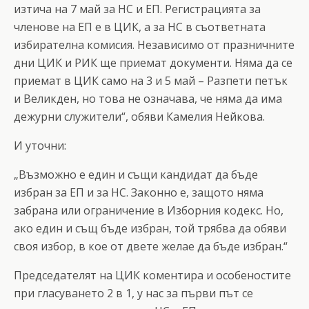
изтича на 7 май за НС и ЕП. Регистрацията за
членове на ЕП е в ЦИК, а за НС в съответната
избирателна комисия. Независимо от празничните
дни ЦИК и РИК ще приемат документи. Няма да се
приемат в ЦИК само на 3 и 5 май – Разпети петък
и Великден, но това не означава, че няма да има
дежурни служители“, обяви Камелия Нейкова.
И уточни:
„Възможно е един и същи кандидат да бъде
избран за ЕП и за НС. Законно е, защото няма
забрана или ограничение в Изборния кодекс. Но,
ако един и същ бъде избран, той трябва да обяви
своя избор, в кое от двете желае да бъде избран.“
Председателят на ЦИК коментира и особеностите
при гласуването 2 в 1, у нас за първи път се