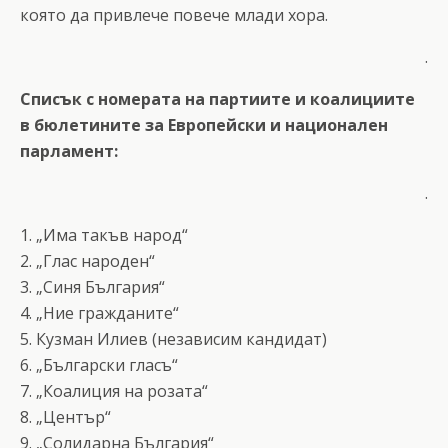
която да привлече повече млади хора.
.
Списък с номерата на партиите и коалициите
в бюлетините за Европейски и национален
парламент:
.
1. „Има такъв народ“
2. „Глас народен“
3. „Синя България“
4. „Ние гражданите“
5. Кузман Илиев (независим кандидат)
6. „Български гласъ“
7. „Коалиция на розата“
8. „Център“
9. „Солидарна България“