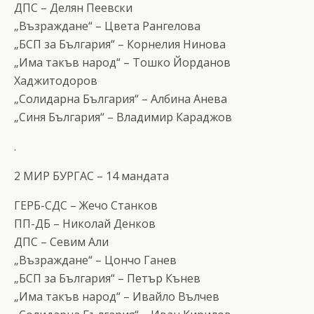
ДПС – Делян Пеевски
„Възраждане“ – Цвета Рангелова
„БСП за България“ – Корнелия Нинова
„Има такъв народ“ – Тошко Йорданов
Хаджитодоров
„Солидарна България“ – Албина Анева
„Синя България“ – Владимир Караджов
.
2 МИР БУРГАС – 14 мандата
ГЕРБ-СДС – Жечо Станков
ПП-ДБ – Николай Денков
ДПС – Севим Али
„Възраждане“ – Цончо Ганев
„БСП за България“ – Петър Кънев
„Има такъв народ“ – Ивайло Вълчев