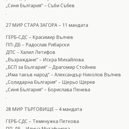
„Синя България“ – Съби Събев
.
27 МИР СТАРА ЗАГОРА – 11 мандата
ГЕРБ-СДС – Красимир Вълчев
ПП-ДБ – Радослав Рибарски
ДПС – Халил Летифов
„Възраждане“ – Искра Михайлова
„БСП за България“ – Драгомир Стойнев
„Има такъв народ“ – Александър Николов Вълчев
„Солидарна България“ – Щерьо Щерев
„Синя България“ – Борислава Пенева
.
28 МИР ТЪРГОВИЩЕ – 4 мандата
ГЕРБ-СДС – Теменужка Петкова
ПП-ДБ – Илина Мутафчиева