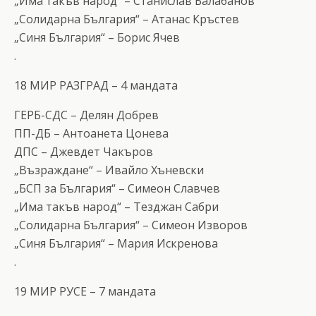
„Има такъв народ“ – Станислав Балабанов
„Солидарна България“ – Атанас Кръстев
„Синя България“ – Борис Ячев
.
18 МИР РАЗГРАД – 4 мандата
ГЕРБ-СДС – Делян Добрев
ПП-ДБ – Антоанета Цонева
ДПС – Джевдет Чакъров
„Възраждане“ – Ивайло Хъневски
„БСП за България“ – Симеон Славчев
„Има такъв народ“ – Тезджан Сабри
„Солидарна България“ – Симеон Изворов
„Синя България“ – Мария Искренова
.
19 МИР РУСЕ – 7 мандата