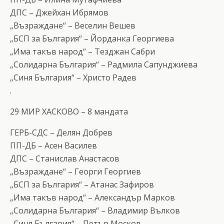
ДПС – Джейхан Ибрямов
„Възраждане“ – Веселин Вешев
„БСП за България“ – Йорданка Георгиева
„Има такъв народ“ – Тезджан Сабри
„Солидарна България“ – Радмила Сапунджиева
„Синя България“ – Христо Радев
.
29 МИР ХАСКОВО – 8 мандата
ГЕРБ-СДС – Делян Добрев
ПП-ДБ – Асен Василев
ДПС – Станислав Анастасов
„Възраждане“ – Георги Георгиев
„БСП за България“ – Атанас Зафиров
„Има такъв народ“ – Александър Марков
„Солидарна България“ – Владимир Вълков
„Синя България“ – Петър Москов