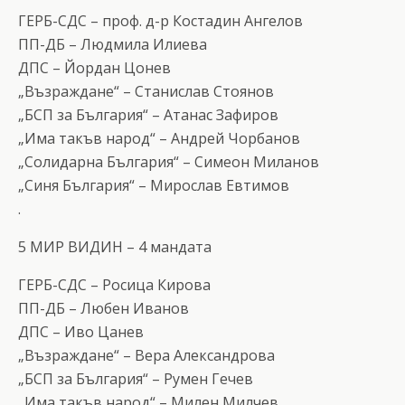
ГЕРБ-СДС – проф. д-р Костадин Ангелов
ПП-ДБ – Людмила Илиева
ДПС – Йордан Цонев
„Възраждане“ – Станислав Стоянов
„БСП за България“ – Атанас Зафиров
„Има такъв народ“ – Андрей Чорбанов
„Солидарна България“ – Симеон Миланов
„Синя България“ – Мирослав Евтимов
.
5 МИР ВИДИН – 4 мандата
ГЕРБ-СДС – Росица Кирова
ПП-ДБ – Любен Иванов
ДПС – Иво Цанев
„Възраждане“ – Вера Александрова
„БСП за България“ – Румен Гечев
„Има такъв народ“ – Милен Милчев