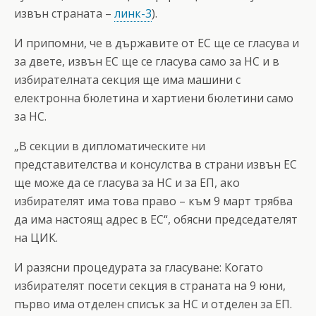
извън страната –
линк-3
).
И припомни, че в държавите от ЕС ще се гласува и
за двете, извън ЕС ще се гласува само за НС и в
избирателната секция ще има машини с
електронна бюлетина и хартиени бюлетини само
за НС.
„В секции в дипломатическите ни
представителства и консулства в страни извън ЕС
ще може да се гласува за НС и за ЕП, ако
избирателят има това право – към 9 март трябва
да има настоящ адрес в ЕС“, обясни председателят
на ЦИК.
И разясни процедурата за гласуване: Когато
избирателят посети секция в страната на 9 юни,
първо има отделен списък за НС и отделен за ЕП.