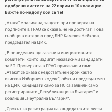
одобрени листите на 22 парии и 10 коалиции.
Вижте по-надолу кои са те!
„Атака“ е заличена, защото при проверка на
подписите в ГРАО се оказва, че не достигат. Това
съобщи в интервю пред БНР Камелия Нейкова,
председател на ЦИК.
„В понеделник ще са ясни и инициативните
комитети, които издигат независими кандидати
за ЕП. Проверката в ГРАО приключи и само
„Атака“ се оказа с недостатъчен брой както
изисква Изборният кодекс“, обясни председателят
на ЦИК. Кандидати само за НС са заявили само
регистрираните „Републиканци за България“ и
коалиция „Неутрална България“.
„Срокът за регистрация на кандидатските листи