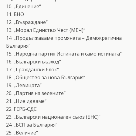
10. „Единение“
11. БНО
12. „Възраждане“
13. „Морал Единство Чест (МЕЧ)“
14. „Продължаваме промяната – Демократична
България“
15. „Народна партия Истината и само истината“
16. „Български възход“
17. „Граждански блок“
18. „Общество за нова България“
19. „Левицата“
20. „Партия на зелените“
21. „Ние идваме“
22. ГЕРБ-СДС
23. „Български национален съюз (БНС)“
24. „БСП за България“
25. „Величие“