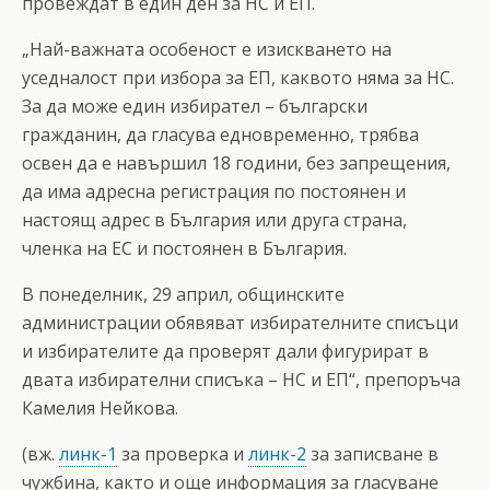
провеждат в един ден за НС и ЕП.
„Най-важната особеност е изискването на
уседналост при избора за ЕП, каквото няма за НС.
За да може един избирател – български
гражданин, да гласува едновременно, трябва
освен да е навършил 18 години, без запрещения,
да има адресна регистрация по постоянен и
настоящ адрес в България или друга страна,
членка на ЕС и постоянен в България.
В понеделник, 29 април, общинските
администрации обявяват избирателните списъци
и избирателите да проверят дали фигурират в
двата избирателни списъка – НС и ЕП“, препоръча
Камелия Нейкова.
(вж.
линк-1
за проверка и
линк-2
за записване в
чужбина, както и още информация за гласуване