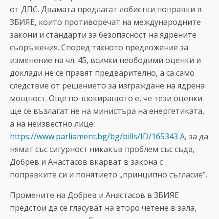
от ДПС. Двамата предлагат лобистки поправки в
ЗБИЯЕ, които противоречат на международните
закони и стандарти за безопасност на ядрените
съоръжения. Според тяхното предложение за
изменение на чл. 45, всички неободими оценки и
доклади не се правят предварително, а са само
следствие от решението за изграждане на ядрена
мощност. Още по-шокиращото е, че тези оценки
ще се възлагат не на министъра на енергетиката,
а на неизвестно лице:
https://www.parliament.bg/bg/bills/ID/165343 А
, за да
нямат със сигурност никакъв проблем със съда,
Добрев и Анастасов вкарват в закона с
поправките си и понятието „принципно съгласие”.
Промените на Добрев и Анастасов в ЗБИЯЕ
предстои да се гласуват на второ четене в зала,