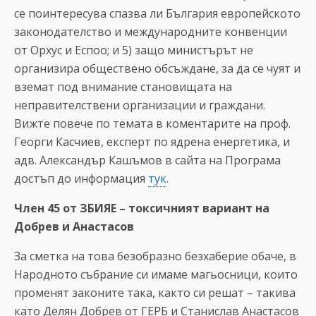
се поинтересува спазва ли България европейското
законодателство и международните конвенции
от Орхус и Еспоо; и 5) защо министърът не
организира обществено обсъждане, за да се чуят и
вземат под внимание становищата на
неправителствени организации и граждани.
Вижте повече по темата в коментарите на проф.
Георги Касчиев, експерт по ядрена енергетика, и
адв. Александър Кашъмов в сайта на Програма
достъп до информация
тук
.
Член 45 от ЗБИЯЕ – токсичният вариант на
Добрев и Анастасов
За сметка на това безобразно безхаберие обаче, в
Народното събрание си имаме магьосници, които
променят законите така, както си решат – такива
като Делян Добрев от ГЕРБ и Станислав Анастасов