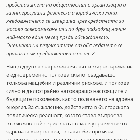
представители на обществените организации и
заинтересувани физически и юридически лица.
Уведомяването се извършва чрез средствата за
масово осведомяване или по друг подходящ начин
най-малко един месец преди обсъждането.
Оценката на резултатите от обсъждането се
прилага към предложението по ал. 2.
Нищо друго в съвременния свят в мирно време не
е едновременно толкова скъпо, създаващо
толкова мащабни и различни рискове, и толкова
силно и дълготрайно натоваращо настоящите и
бъдещите поколения, както ползването на ядрена
енергия. За съжаление, действията в българската
политическа реалност, когато става въпрос за
възможно най-сериозната тема в управлението –
ядрената енергетика, остават без промяна,
предимно тъжни, смешни, но също шокиращи и