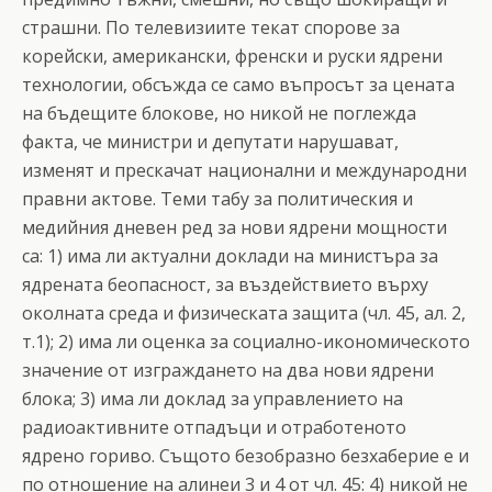
страшни. По телевизиите текат спорове за
корейски, американски, френски и руски ядрени
технологии, обсъжда се само въпросът за цената
на бъдещите блокове, но никой не поглежда
факта, че министри и депутати нарушават,
изменят и прескачат национални и международни
правни актове. Теми табу за политическия и
медийния дневен ред за нови ядрени мощности
са: 1) има ли актуални доклади на министъра за
ядрената беопасност, за въздействието върху
околната среда и физическата защита (чл. 45, ал. 2,
т.1); 2) има ли оценка за социално-икономическото
значение от изграждането на два нови ядрени
блока; 3) има ли доклад за управлението на
радиоактивните отпадъци и отработеното
ядрено гориво. Същото безобразно безхаберие е и
по отношение на алинеи 3 и 4 от чл. 45: 4) никой не