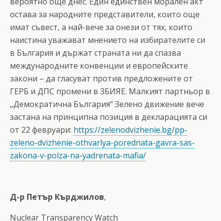
вероятно още днес. Един единствен морален акт
остава за народните представители, които още
имат съвест, а най-вече за онези от тях, които
наистина уважават мнението на избирателите си
в България и държат страната ни да спазва
международните конвенции и европейските
закони – да гласуват против предложените от
ГЕРБ и ДПС промени в ЗБИЯЕ. Малкият партньор в
„Демократична България“ Зелено движение вече
застана на принципна позиция в декларацията си
от 22 февруари:
https://zelenodvizhenie.bg/pp-
zeleno-dvizhenie-othvarlya-porednata-gavra-sas-
zakona-v-polza-na-yadrenata-mafia/
Д-р Петър Кърджилов
,
Nuclear Transparency Watch