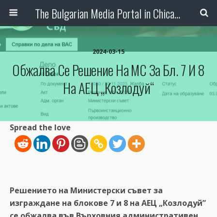
The Bulgarian Media Portal in Chicago
2024-03-15
Обжалва Се Решение На МС За Бл. 7 И 8
На АЕЦ „Козлодуй“
Spread the love
Решението на Министерски съвет за
изграждане на блокове 7 и 8 на АЕЦ „Козлодуй”
се обжалва във Върховния административен