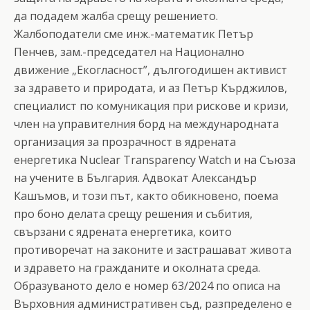
да подадем жалба срещу решението.
Жалбоподатели сме инж.-математик Петър
Пенчев, зам.-председател на Национално
движение „Екогласност”, дългогодишен активист
за здравето и природата, и аз Петър Кърджилов,
специалист по комуникация при рискове и кризи,
член на управителния борд на международната
организация за прозрачност в ядрената
енергетика Nuclear Transparency Watch и на Съюза
на учените в България. Адвокат Александър
Кашъмов, и този път, както обикновено, поема
про боно делата срещу решения и събития,
свързани с ядрената енергетика, които
противоречат на законите и застрашават живота
и здравето на гражданите и околната среда.
Образуваното дело е номер 63/2024 по описа на
Върховния административен съд, разпределено е