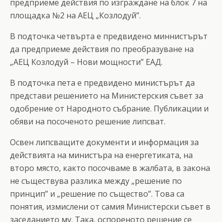
предприеме действия по изграждане на блок 7 на
площадка №2 на АЕЦ „Козлодуй”.
В подточка четвърта е предвидено миннистърът
да предприеме действия по преобразуване на
„АЕЦ Козлодуй – Нови мощности” ЕАД.
В подточка пета е предвидено министърът да
представи решението на Министерския съвет за
одобрение от Народното събрание. Публикации и
обяви на посоченото решение липсват.
Освен липсващите документи и информация за
действията на министъра на енергетиката, на
второ място, както посочваме в жалбата, в закона
не съществува разлика между „решение по
принцип” и „решение по същество”. Това са
понятия, измислени от самия Министерски съвет в
заседанието му. Така, оспореното решение се