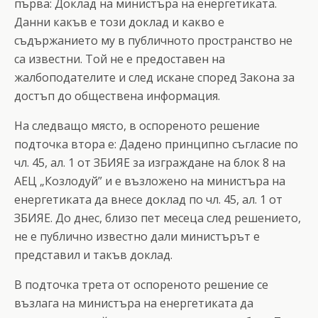
първа: Доклад на министъра на енергетиката.
Данни какъв е този доклад и какво е
съдържанието му в публичното пространство не
са известни. Той не е предоставен на
жалбоподателите и след искане според Закона за
достъп до обществена информация.
На следващо място, в оспореното решение
подточка втора е: Дадено принципно съгласие по
чл. 45, ал. 1 от ЗБИЯЕ за изграждане на блок 8 на
АЕЦ „Козлодуй” и е възложено на министъра на
енергетиката да внесе доклад по чл. 45, ал. 1 от
ЗБИЯЕ. До днес, близо пет месеца след решението,
не е публично известно дали министърът е
представил и такъв доклад.
В подточка трета от оспореното решение се
възлага на министъра на енергетиката да