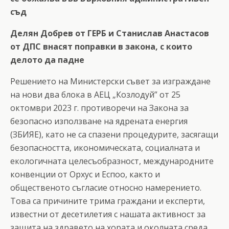
съд
Делян Добрев от ГЕРБ и Станислав Анастасов
от ДПС внасят поправки в закона, с които
делото да падне
Решението на Министерски съвет за изграждане
на нови два блока в АЕЦ „Козлодуй” от 25
октомври 2023 г. противоречи на Закона за
безопасно използване на ядрената енергия
(ЗБИЯЕ), като не са спазени процедурите, засягащи
безопасността, икономическата, социалната и
екологичната целесъобразност, международните
конвенции от Орхус и Еспоо, както и
общественото съгласие относно намерението.
Това са причините трима граждани и експерти,
известни от десетилетия с нашата активност за
защита на здравето на хората и околната среда,