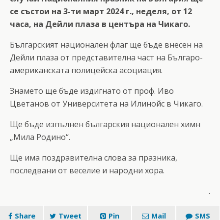
се състои на 3-ти март 2024 г., неделя, от 12
часа, на Дейли плаза в центъра на Чикаго.
Българският национален флаг ще бъде внесен на
Дейли плаза от представителна част на Българо-
американската полицейска асоциация.
Знамето ще бъде издигнато от проф. Иво
Цветанов от Университета на Илинойс в Чикаго.
Ще бъде изпълнен българския национален химн
„Мила Родино“.
Ще има поздравителна слова за празника,
последвани от веселие и народни хора.
.
Share
Tweet
Pin
Mail
SMS