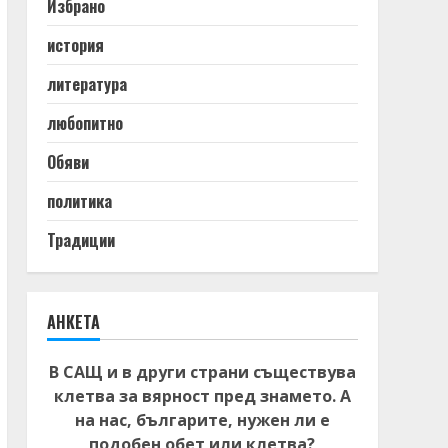
Избрано
история
литература
любопитно
Обяви
политика
Традиции
АНКЕТА
В САЩ и в други страни съществува
клетва за вярност пред знамето. А
на нас, българите, нужен ли е
подобен обет или клетва?