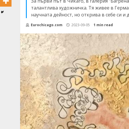
За първи път в Чикаго, в галерия "Багрен
талантлива художничка. Тя живее в Герман
научната дейност, но открива в себе си и 
Eurochicago.com
2023-09-05
1 min read