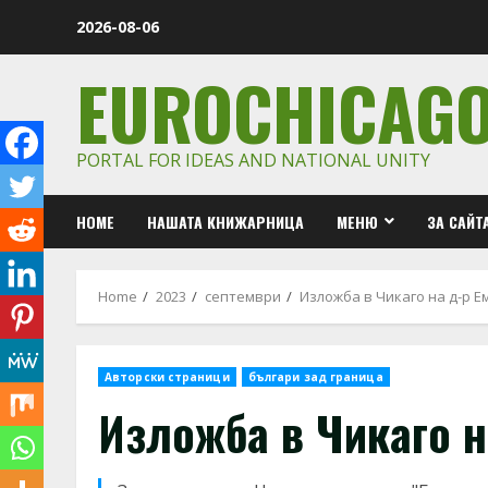
Skip
2026-08-06
to
content
EUROCHICAG
PORTAL FOR IDEAS AND NATIONAL UNITY
HOME
НАШАТА КНИЖАРНИЦА
МЕНЮ
ЗА САЙТ
Home
2023
септември
Изложба в Чикаго на д-р 
Авторски страници
българи зад граница
Изложба в Чикаго 