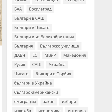
БАА
Босилеград
Българи в САЩ
Българи в Чикаго
Българи във Великобритания
България
Българско училище
ДАБЧ
ЕС
МВнР
Македония
Русия
САЩ
Украйна
Чикаго
българи в Сърбия
българи в Украйна
българо-американски
емиграция
закон
избори
изложба
икономика
интервю