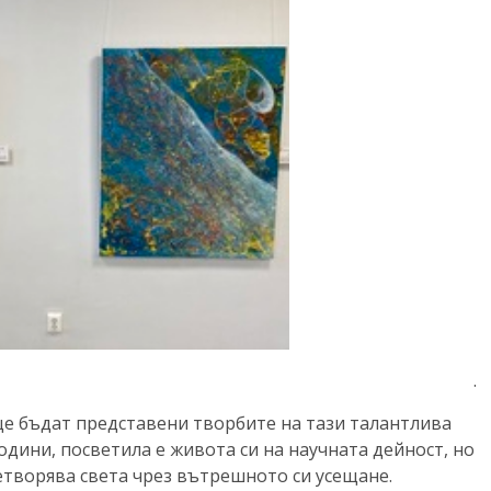
.
ще бъдат представени творбите на тази талантлива
одини, посветила е живота си на научната дейност, но
етворява света чрез вътрешното си усещане.