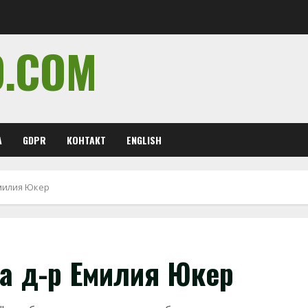
O.COM
А
GDPR
КОНТАКТ
ENGLISH
Емилия Юкер
на д-р Емилия Юкер