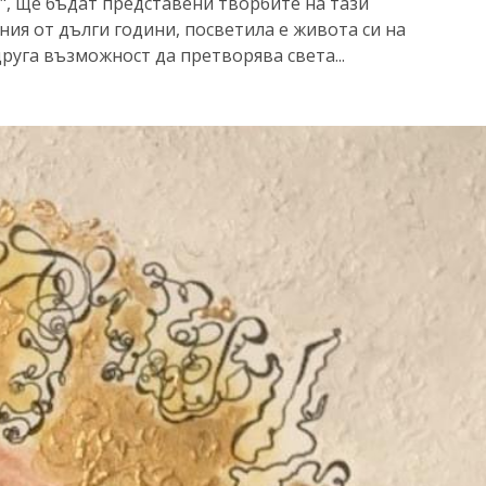
а", ще бъдат представени творбите на тази
ия от дълги години, посветила е живота си на
друга възможност да претворява света...