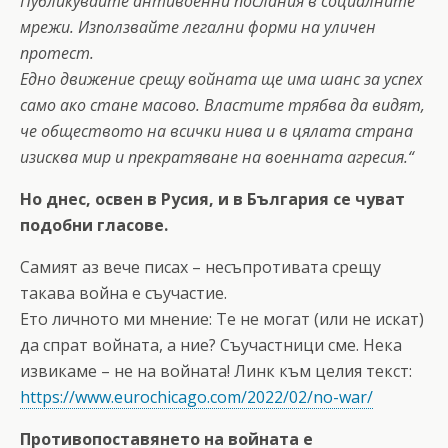
Публикувайте антивоенни послания в социалните
мрежи. Използвайте легални форми на уличен
протест.
Едно движение срещу войната ще има шанс за успех
само ако стане масово. Властите трябва да видят,
че обществото на всички нива и в цялата страна
изисква мир и прекратяване на военната агресия.“
Но днес, освен в Русия, и в България се чуват
подобни гласове.
Самият аз вече писах – несъпротивата срещу
такава война е съучастие.
Ето личното ми мнение: Те не могат (или не искат)
да спрат войната, а ние? Съучастници сме. Нека
извикаме – не на войната! Линк към целия текст:
https://www.eurochicago.com/2022/02/no-war/
Противопоставянето на войната е