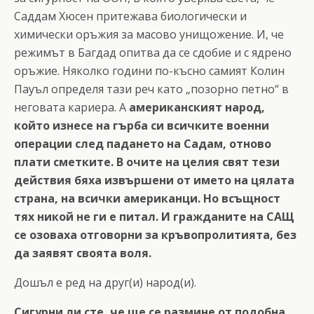
Саддам Хюсен притежава биологически и
химически оръжия за масово унищожение. И, че
режимът в Багдад опитва да се сдобие и с ядрено
оръжие. Няколко години по-късно самият Колин
Пауъл определя тази реч като „позорно петно“ в
неговата кариера. А
американският народ,
който изнесе на гърба си всичките военни
операции след падането на Садам, отново
плати сметките. В очите на целия свят тeзи
действия бяха извършени от името на цялата
страна, на всички американци. Но всъщност
тях никой не ги е питал. И гражданите на САЩ
се озоваха отговорни за кръвопролитията, без
да заявят своята воля.
Дошъл е ред на друг(и) народ(и).
Сигурни ли сте, че ще се размине от подобна