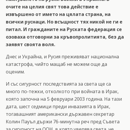
очите на целия свят това действие е
извършено от името на цялата страна, на
всички руснаци. Но всъщност тях никой не ги е
питал. И гражданите на Руската федерация се
озоваха отговорни за кръвопролитията, без да
заявят своята воля.
Днес и Украйна, и Русия преживяват национална
катастрофа, чийто мащаб не можем още да
оценим.
И със сигурност последствията за света ще са
много по-тежки, отколкото при войната в Ирак,
която започна на 5 февруари 2003 година. На тази
дата, шест седмици преди инвазията в Ирак,
тогавашният американски държавен секретар
Колин Пауъл държи 76-минутна реч пред Съвета
за сигурност на ООН, в която уверява света, че