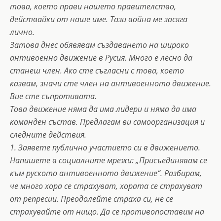
това, което прави нашето правителство,
действайки от наше име. Тази война ме засяга
лично.
Затова днес обявявам създаването на широко
антивоенно движение в Русия. Много е лесно да
станеш член. Ако сте съгласни с това, което
казвам, значи сте член на антивоенното движение.
Вие сте съпротивата.
Това движение няма да има лидери и няма да има
команден състав. Предлагам ви самоорганизация и
следните действия.
1. Заявете публично участието си в движението.
Напишете в социалните мрежи: „Присъединявам се
към руското антивоенното движение“. Разбирам,
че много хора се страхуват, хората се страхуват
от репресии. Преодолейте страха си, не се
страхувайте от нищо. Да се ​​противопоставим на