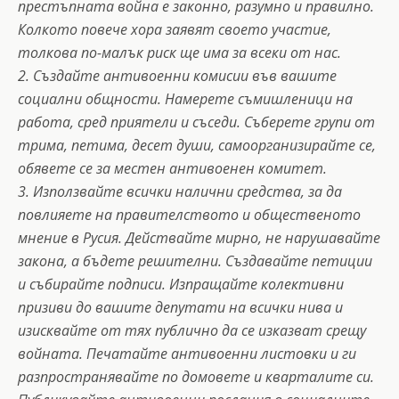
престъпната война е законно, разумно и правилно.
Колкото повече хора заявят своето участие,
толкова по-малък риск ще има за всеки от нас.
2. Създайте антивоенни комисии във вашите
социални общности. Намерете съмишленици на
работа, сред приятели и съседи. Съберете групи от
трима, петима, десет души, самоорганизирайте се,
обявете се за местен антивоенен комитет.
3. Използвайте всички налични средства, за да
повлияете на правителството и общественото
мнение в Русия. Действайте мирно, не нарушавайте
закона, а бъдете решителни. Създавайте петиции
и събирайте подписи. Изпращайте колективни
призиви до вашите депутати на всички нива и
изисквайте от тях публично да се изказват срещу
войната. Печатайте антивоенни листовки и ги
разпространявайте по домовете и кварталите си.