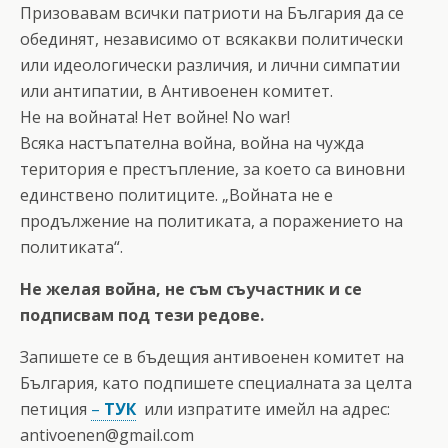
Призовавам всички патриоти на България да се
обединят, независимо от всякакви политически
или идеологически различия, и лични симпатии
или антипатии, в Антивоенен комитет.
Не на войната! Нет войне! No war!
Всяка настъпателна война, война на чужда
територия е престъпление, за което са виновни
единствено политиците. „Войната не е
продължение на политиката, а поражението на
политиката“.
Не желая война, не съм съучастник и се
подписвам под тези редове.
Запишете се в бъдещия антивоенен комитет на
България, като подпишете специалната за целта
петиция
–
ТУК
или изпратите имейл на адрес:
antivoenen@gmail.com