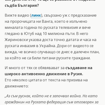
съдба България?
Вижте видео (
линк
), свързано уж с предсказание
на пророчицата ни Ванга, което е излъчено
миналата година по руската телевизия и вече
гледано в Ютуб над 10 милиона пъти. В него
Жириновски указва доста точно датата и часа на
руската инвазия в Украйна. Дори от видеото се
вижда, че всичко случващо се днес е далечен план,
за който не са били питани руските граждани.
И много от тях се обявявават за
създаване на
широко антивоенно движение в Русия.
Ето няколко цитата от текста на призива на
движението:
„Аз съм руснак, който не е започвал война. Но като
гражданин на Руската федерация съм отговорен за