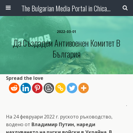
The Bulgarian Media Portal in Chicago
2022-03-01
Да Създадем Антивоенен Комитет В
България
Spread the love
.
На 24 февруари 2022 г. руското ръководство,
водено от
Владимир Путин, нареди
нахлуването на руски войски в Украйна. В