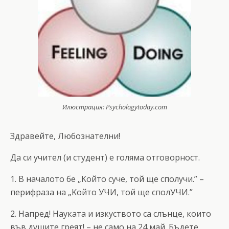
Илюстрация: Psychologytoday.com
Здравейте, Любознателни!
Да си учител (и студент) е голяма отговорност.
1. В началото бе „Kойто суче, той ще сполучи.” –
перифраза на „Koйто УЧИ, той ще сполУЧИ.”
2. Напред! Науката и изкуството са слънце, които
във душите греят! – не само на 24 май. Бъдете