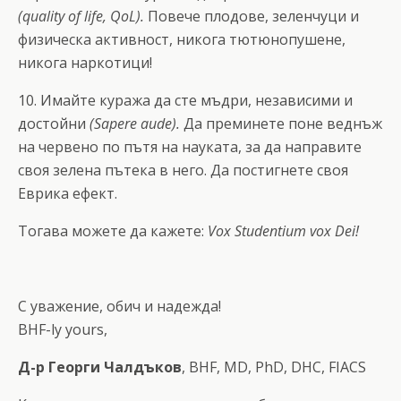
(quality of life, QoL).
Повече плодове, зеленчуци и
физическа активност, никога тютюнопушене,
никога наркотици!
10. Имайте куража да сте мъдри, независими и
достойни
(Sapere aude).
Да преминете поне веднъж
на червено по пътя на науката, за да направите
своя зелена пътека в него. Да постигнете своя
Еврика ефект.
Тогава можете да кажете:
Vox Studentium vox Dei!
С уважение, обич и надежда!
BHF-ly yours,
Д-р Георги Чалдъков
, BHF, MD, PhD, DHC, FIACS