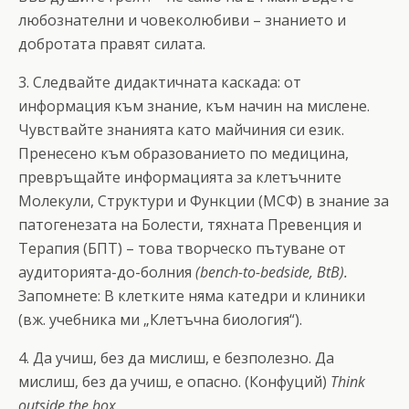
любознателни и човеколюбиви – знанието и
добротата правят силата.
3. Следвайте дидактичната каскада: от
информация към знание, към начин на мислене.
Чувствайте знанията като майчиния си език.
Пренесено към образованието по медицина,
превръщайте информацията за клетъчните
Молекули, Структури и Функции (МСФ) в знание за
патогенезата на Болести, тяхната Превенция и
Терапия (БПТ) – това творческо пътуване от
аудиторията-до-болния
(bench-to-bedside, BtB).
Запомнете: В клетките няма катедри и клиники
(вж. учебника ми „Клетъчна биология“).
4. Да учиш, без да мислиш, е безполезно. Да
мислиш, без да учиш, е опасно. (Конфуций)
Think
outside the box.