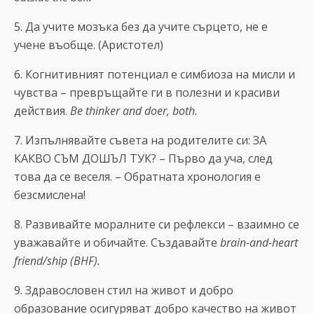
5. Да учите мозъка без да учите сърцето, не е
учене въобще. (Аристотел)
6. Когнитивният потенциал е симбиоза на мисли и
чувства – превръщайте ги в полезни и красиви
действия.
Be thinker and doer, both.
7. Изпълнявайте съвета на родителите си: ЗА
КАКВО СЪМ ДОШЪЛ ТУК? – Първо да уча, след
това да се веселя. – Обратната хронология е
безсмислена!
8. Развивайте моралните си рефлекси – взаимно се
уважавайте и обичайте. Създавайте
brain-and-heart
friend/ship (BHF).
9. Здравословен стил на живот и добро
образование осигуряват добро качество на живот