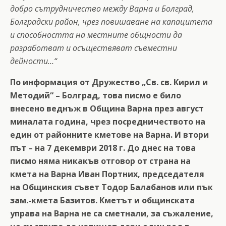
добро сътрудничество между Варна и Болград,
Болградски район, чрез повишаване на капацитета
и способността на местните общности да
разработват и осъществяват съвместни
дейности…“
По информация от Дружество „Св. св. Кирил и
Методий“ – Болград, това писмо е било
внесено веднъж в Община Варна през август
миналата година, чрез посредничеството на
един от районните кметове на Варна. И втори
път – на 7 декември 2018 г. До днес на това
писмо няма никакъв отговор от страна на
кмета на Варна Иван Портних, председателя
на Общинския съвет Тодор Балабанов или пък
зам.-кмета Базитов. Кметът и общинската
управа на Варна не са сметнали, за съжаление,