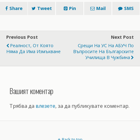
Share
Tweet
Pin
Mail
SMS
Previous Post
Next Post
Реалност, От Която
Срещи На УС На АБУЧ По
Няма Да Има Измъкване
Въпросите На Българските
Училища В Чужбина
Вашият коментар
Трябва да
влезете
, за да публикувате коментар.
Back to top