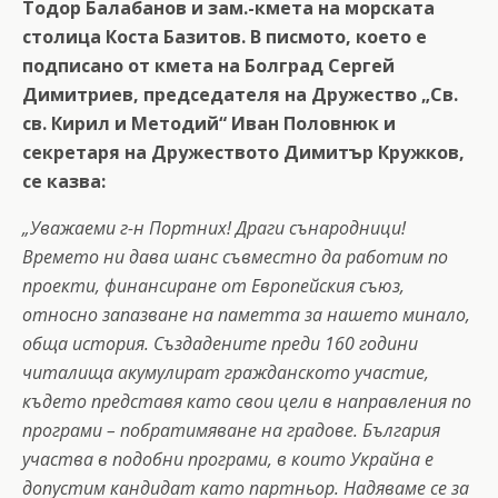
Тодор Балабанов и зам.-кмета на морската
столица Коста Базитов. В писмото, което е
подписано от кмета на Болград Сергей
Димитриев, председателя на Дружество „Св.
св. Кирил и Методий“ Иван Половнюк и
секретаря на Дружеството Димитър Кружков,
се казва:
„
Уважаеми г-н Портних! Драги сънародници!
Времето ни дава шанс съвместно да работим по
проекти, финансиране от Европейския съюз,
относно запазване на паметта за нашето минало,
обща история. Създадените преди 160 години
читалища акумулират гражданското участие,
където представя като свои цели в направления по
програми – побратимяване на градове. България
участва в подобни програми, в които Украйна е
допустим кандидат като
партньор. Надяваме се за