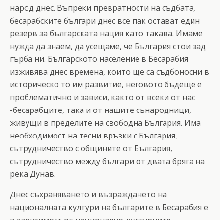
народ днес. Въпреки превратности на съдбата,
бесарабските българи днес все пак остават един
резерв за българската нация като такава. Имаме
нужда да знаем, да усещаме, че България стои зад
гърба ни. Българското население в Бесарабия
изживява днес времена, които ще са съдбоносни в
историческо то им развитие, неговото бъдеще е
проблематично и зависи, както от всеки от нас
-бесарабците, така и от нашите сънародници,
живущи в пределите на свободна България. Има
необходимост на тесни връзки с България,
сътрудничество с общините от България,
сътрудничество между българи от двата бряга на
река Дунав.
Днес съхраняването и възраждането на
националната култури на българите в Бесарабия е
в зависимост от национално-културните