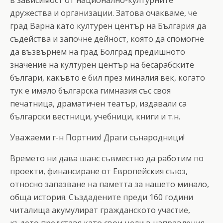
дружества и организации. Затова очакваме, че
град Варна като културен център на България да
съдейства и започне дейност, която да спомогне
да възвърнем на град Болград предишното
значение на културен център на бесарабските
българи, какъвто е бил през миналия век, когато
тук е имало българска гимназия със своя
печатница, драматичен театър, издавали са
български вестници, учебници, книги и т.н.
Уважаеми г-н Портних! Драги сънародници!
Времето ни дава шанс съвместно да работим по
проекти, финансиране от Европейския съюз,
относно запазване на паметта за нашето минало,
обща история. Създадените преди 160 години
читалища акумулират гражданското участие,
където представя като свои цели в направления