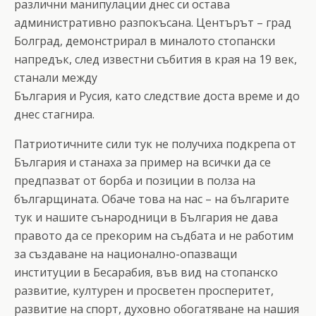
различни манипулации днес си остава
административно разпокъсана. Центърът – град
Болград, демонстрирал в миналото стопански
напредък, след известни събития в края на 19 век,
станали между
България и Русия, като следствие доста време и до
днес стагнира.
Патриотичните сили тук не получиха подкрепа от
България и станаха за пример на всички да се
предпазват от борба и позиции в полза на
българщината. Обаче това на нас – на българите
тук и нашите сънародници в България не дава
правото да се прекорим на съдбата и не работим
за създаване на национално-опазващи
институции в Бесарабия, във вид на стопанско
развитие, културен и просветен просперитет,
развитие на спорт, духовно обогатяване на нашия