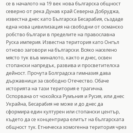
се в началото на 19 век нова българска общност
северно от река Дунав край Северна Добруджа,
известна днес като Българска Бесарабия, създаде
една нова цивилизация на свободни от османско
робство българи в пределите на православна
Руска империя. Известна територия като Онгъл
отново заговори на български. Всяко населено
място тук във миналото, както и днес, освен
стопански напредък, развива и просветителска
дейност. Прочута Болградска гимназия дава
държавници за свободно Отечество. Обаче
историята на тази територия е трагична.
Оспорвана от чокойска Румъния и Русия, или днес
Украйна, Бесарабия не може и до днес да
сформира един културен или стопански център,
където да се концентрира елитът на българската
общност тук. Етническа хомогенна територия чрез