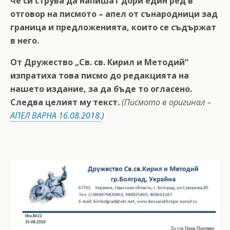
че си струва да напишат дори един ред в
отговор на писмото – апел от сънародници зад
граница и предложенията, които се съдържат
в него.
От Дружество „Св. св. Кирил и Методий“
изпратиха това писмо до редакцията на
нашето издание, за да бъде то огласено.
Следва целият му текст.
(Писмото в оригинал –
АПЕЛ ВАРНА 16.08.2018.
)