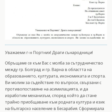
Уважаеми г-н Портних! Драги сънародници!
Обръщаме се към Вас с молба за сътрудничество
между гр. Болград и гр. Варна в областта на
образованието, културата, икономиката и спорта.
Ви молим за съдействие по въпроси, свързани с
противопоставяне на асимилацията, и да
изработим механизъм, според който да стане
трайно приобщаване към родната култура и език
на българско население в Бесарабия. Сформирала