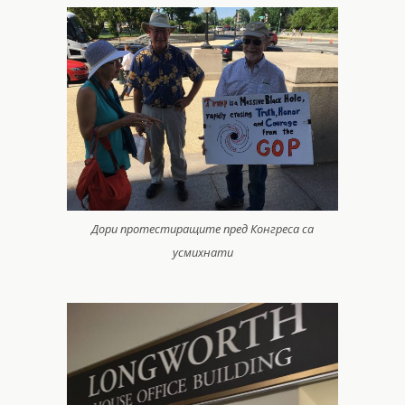
Дори протестиращите пред Конгреса са
усмихнати