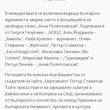
В инициативата се включиха водещи български
журналисти, медии, както и Асоциацията за
свободно слово „Анна Политковская“. Подписана е
от Георги Георгиев – „БОЕЦ“, Асен Йорданов –
„Биволъ“, Люба Кулезич – журналист, Огнян
Стефанов – „Фрогнюз“, Петър Стаматов –
„Eurochicago.cоm“, Весислава Танчева „No-
Coment“, Мирослав Иванов – „Трансмедия“ и
Петър Пенчев – „Анна Политковская“.
Петицията бе внесена във Вашингтон от
създателя на сайта „Еврочикаго“ Петър Стаматов.
Той е присъствал и на официално събитие в
Библиотеката на Конгреса на САЩ, организирано
от българското посолство, по повод Празника на
българската писменост, просвета и култура.