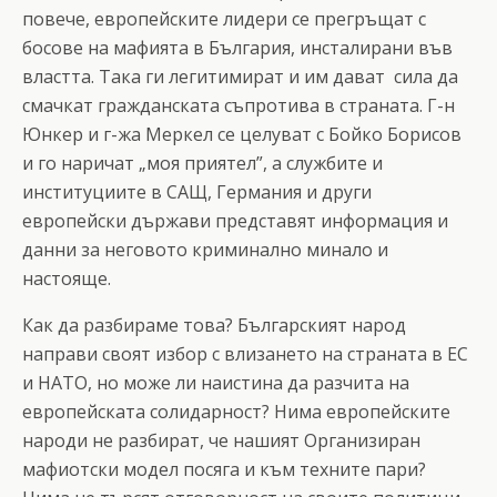
повече, европейските лидери се прегръщат с
босове на мафията в България, инсталирани във
властта. Така ги легитимират и им дават сила да
смачкат гражданската съпротива в страната. Г-н
Юнкер и г-жа Меркел се целуват с Бойко Борисов
и го наричат „моя приятел”, а службите и
институциите в САЩ, Германия и други
европейски държави представят информация и
данни за неговото криминално минало и
настояще.
Как да разбираме това? Българският народ
направи своят избор с влизането на страната в ЕС
и НАТО, но може ли наистина да разчита на
европейската солидарност? Нима европейските
народи не разбират, че нашият Организиран
мафиотски модел посяга и към техните пари?