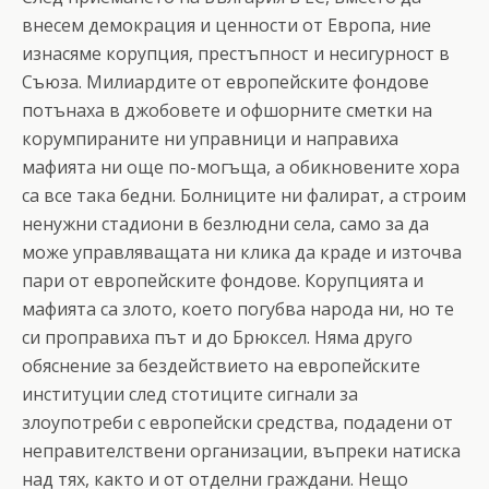
внесем демокрация и ценности от Европа, ние
изнасяме корупция, престъпност и несигурност в
Съюза. Милиардите от европейските фондове
потънаха в джобовете и офшорните сметки на
корумпираните ни управници и направиха
мафията ни още по-могъща, а обикновените хора
са все така бедни. Болниците ни фалират, а строим
ненужни стадиони в безлюдни села, само за да
може управляващата ни клика да краде и източва
пари от европейските фондове. Корупцията и
мафията са злото, което погубва народа ни, но те
си проправиха път и до Брюксел. Няма друго
обяснение за бездействието на европейските
институции след стотиците сигнали за
злоупотреби с европейски средства, подадени от
неправителствени организации, въпреки натиска
над тях, както и от отделни граждани. Нещо