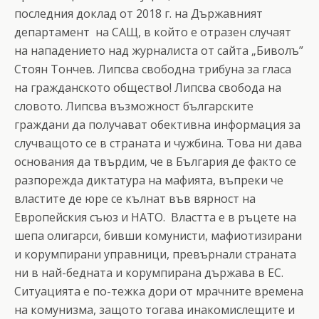
последния доклад от 2018 г. на Държавният
департамент на САЩ, в който е отразен случаят
на нападението над журналиста от сайта „Биволъ”
Стоян Тончев. Липсва свободна трибуна за гласа
на гражданското общество! Липсва свобода на
словото. Липсва възможност българските
граждани да получават обективна информация за
случващото се в страната и чужбина. Това ни дава
основания да твърдим, че в България де факто се
разпорежда диктатура на мафията, въпреки че
властите де юре се кълнат във вярност на
Европейския съюз и НАТО. Властта е в ръцете на
шепа олигарси, бивши комунисти, мафиотизирани
и корумпирани управници, превърнали страната
ни в най-бедната и корумпирана държава в ЕС.
Ситуацията е по-тежка дори от мрачните времена
на комунизма, защото тогава инакомислещите и