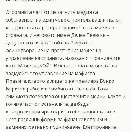
Огромната част от печатните медии са
собственост на един човек, притежаващ и пълен
контрол върху разпространителната мрежа в
страната, и неговото име е Делян Пеевски –
депутат и олигарх. Той е най–яркото
олицетворение на престъпния модел на
управление на страната, назован от гражданите
като Модела „КОЙ’’. Именно това е моделът на
задкулисното управление на мафията.
Правителството в лицето на премиера Бойко
Борисов работи в симбиоза с Пеевски. Тази
симбиоза позволява обществените медии, както и
голяма част от останалите, да бъдат
контролирани чрез скрита собственост в тях и
чрез различни форми за финансовото им и
административно подчиняване. Електронните