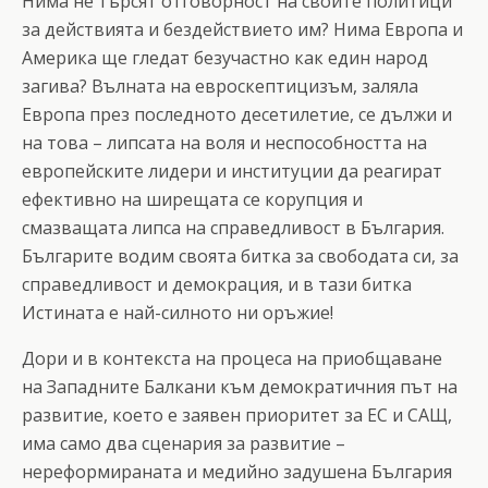
Нима не търсят отговорност на своите политици
за действията и бездействието им? Нима Европа и
Америка ще гледат безучастно как един народ
загива? Вълната на евроскептицизъм, заляла
Европа през последното десетилетие, се дължи и
на това – липсата на воля и неспособността на
европейските лидери и институции да реагират
ефективно на ширещата се корупция и
смазващата липса на справедливост в България.
Българите водим своята битка за свободата си, за
справедливост и демокрация, и в тази битка
Истината е най-силното ни оръжие!
Дори и в контекста на процеса на приобщаване
на Западните Балкани към демократичния път на
развитие, което е заявен приоритет за ЕС и САЩ,
има само два сценария за развитие –
нереформираната и медийно задушена България