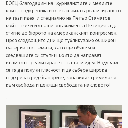
БОЕЦ благодарим на журналистите и медиите,
които подкрепиха и се включиха в реализирането
на тази идея, и специално на Петър Стаматов,
който пое и изпълни ангажимента Петицията да
стигне до бюрото на американският конгресмен.
През следващите дни ще публикуваме обширен
материал по темата, като ще обявим и
следващите си стъпки, които да направят
възможно реализирането на тази идея. Надяваме
се тя да получи гласност и да събере широка
подкрепа сред българите, запазили стремежа си
към свобода и ценящи свободата на словото!
.
Видео