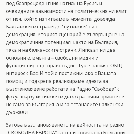
под безпрецедентния натиск на Русия, и
очевидните зависимости на политическия ни елит
от нея, който изпитваме в момента, довежда
Балканските страни до “путински” тип
демокрация. Вторият сценарий е възвръщане на
демократичния потенциал, както на България,
така и на балканските страни. Липсват ни два
основни елемента – свободни медии и
функциониращо правосъдие. Тук е нашият ОБЩ
интерес с Вас. И той е постижим, ако с Вашата
помощ и подкрепа реализираме идеята за
възстановяване работата на Радио “Свобода” с
фокус върху истинските демократични принципи
не само за България, а и за останалите балкански
държави.
Затова възстановяването на дейността на радио
„СВОБОДНА ЕВРОПА” за територията на България