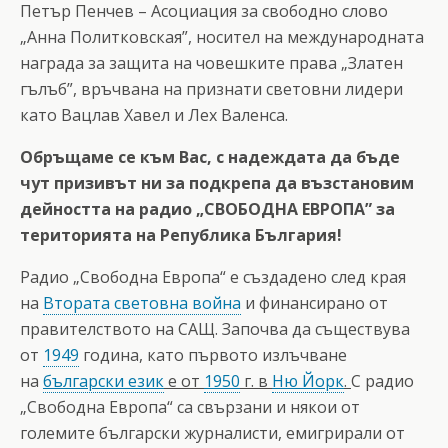
Петър Пенчев – Асоциация за свободно слово
„Анна Политковская”, носител на международната
награда за защита на човешките права „Златен
гълъб”, връчвана на признати световни лидери
като Вацлав Хавел и Лех Валенса.
Обръщаме се към Вас, с надеждата да бъде
чут призивът ни за подкрепа да възстановим
дейността на радио „СВОБОДНА ЕВРОПА” за
територията на Република България!
Радио „Свободна Европа“ е създадено след края
на
Втората световна война
и финансирано от
правителството на САЩ. Започва да съществува
от
1949
година, като първото излъчване
на
български език
е от
1950
г. в
Ню Йорк
.
С радио
„Свободна Европа“ са свързани и някои от
големите български журналисти, емигрирали от