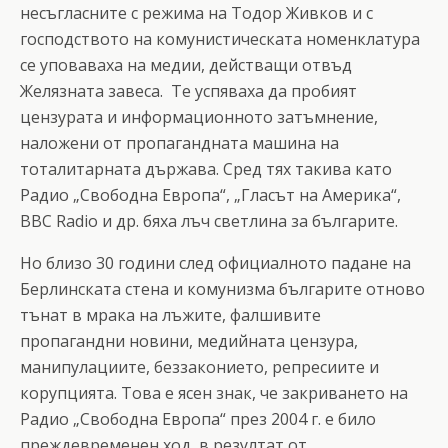
несъгласните с режима на Тодор Живков и с
господството на комунистическата номенклатура
се уповаваха на медии, действащи отвъд
Желязната завеса. Те успяваха да пробият
цензурата и информационното затъмнение,
наложени от пропагандната машина на
тоталитарната държава. Сред тях такива като
Радио „Свободна Европа“, „Гласът на Америка“,
BBC Radio и др. бяха лъч светлина за българите.
Но близо 30 години след официалното падане на
Берлинската стена и комунизма българите отново
тънат в мрака на лъжите, фалшивите
пропагандни новини, медийната цензура,
манипулациите, беззаконието, репресиите и
корупцията. Това е ясен знак, че закриването на
Радио „Свободна Европа“ през 2004 г. е било
преждевременен ход, в резултат от