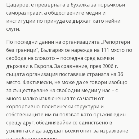
Цацаров, е превърната в бухалка за поръчкови
саморазправи, а обществените медии и
институции по принуда се държат като нейни
слуги.
По последни данни на организацията „Репортери
без граници“, България се нарежда на 111 място по
свобода на словото – последна сред всички
държави в Европа. За сравнение, през 2006 г.
същата организация поставяше страната на 36
място. Фактически, не може да се говори изобщо
за съществуване на свободни медии у нас – с
много малко изключения те са части от
корпортивно-политически структури и
собствениците им ги ползват като оръжия един
срещу друг, обединявайки се единствено в
усилията си да задушат всеки опит за изразяване
на свободно мнение.