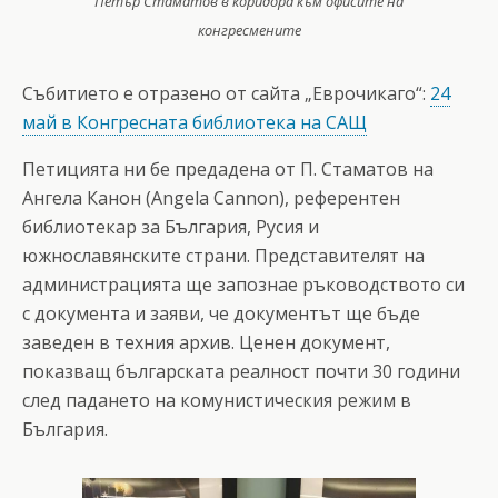
Петър Стаматов в коридора към офисите на
конгресмените
Събитието е отразено от сайта „Еврочикаго“:
24
май в Конгресната библиотека на САЩ
Петицията ни бе предадена от П. Стаматов на
Ангела Канон (Angela Cannon), референтен
библиотекар за България, Русия и
южнославянските страни. Представителят на
администрацията ще запознае ръководството си
с документа и заяви, че документът ще бъде
заведен в техния архив. Ценен документ,
показващ българската реалност почти 30 години
след падането на комунистическия режим в
България.