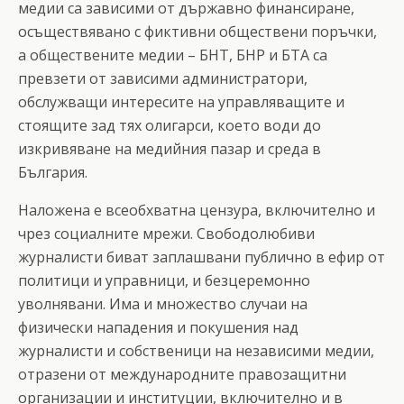
медии са зависими от държавно финансиране,
осъществявано с фиктивни обществени поръчки,
а обществените медии – БНТ, БНР и БТА са
превзети от зависими администратори,
обслужващи интересите на управляващите и
стоящите зад тях олигарси, което води до
изкривяване на медийния пазар и среда в
България.
Наложена е всеобхватна цензура, включително и
чрез социалните мрежи. Свободолюбиви
журналисти биват заплашвани публично в ефир от
политици и управници, и безцеремонно
уволнявани. Има и множество случаи на
физически нападения и покушения над
журналисти и собственици на независими медии,
отразени от международните правозащитни
организации и институции, включително и в