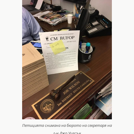
Петицията снимана на бюрото на секретаря на
г-н Джо Уилсън