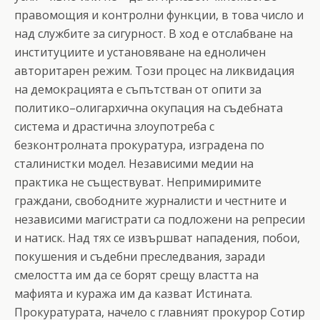
правомощия и контролни функции, в това число и
над службите за сигурност. В ход е отслабване на
институциите и установяване на едноличен
авторитарен режим. Този процес на ликвидация
на демокрацията е съпътстван от опити за
политико–олигархична окупация на съдебната
система и драстична злоупотреба с
безконтролната прокуратура, изградена по
сталинистки модел. Независими медии на
практика не съществуват. Непримиримите
граждани, свободните журналисти и честните и
независими магистрати са подложени на репресии
и натиск. Над тях се извършват нападения, побои,
покушения и съдебни преследвания, заради
смелостта им да се борят срещу властта на
мафията и куража им да казват Истината.
Прокуратурата, начело с главният прокурор Сотир