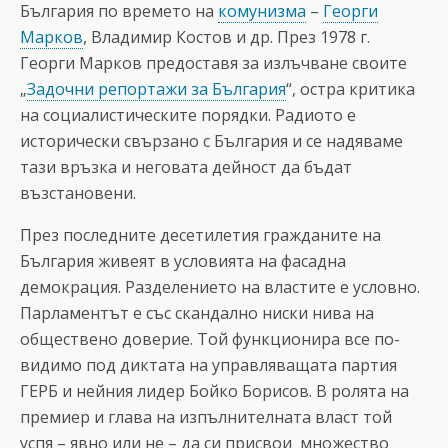
България по времето на
комунизма
–
Георги
Марков
, Владимир Костов и др. През 1978 г.
Георги Марков предоставя за излъчване своите
„
Задочни репортажи за България
“, остра критика
на социалистическите порядки. Радиото е
исторически свързано с България и се надяваме
тази връзка и неговата дейност да бъдат
възстановени.
През последните десетилетия гражданите на
България живеят в условията на фасадна
демокрация. Разделението на властите е условно.
Парламентът е със скандално ниски нива на
обществено доверие. Той функционира все по-
видимо под диктата на управляващата партия
ГЕРБ и нейния лидер Бойко Борисов. В ролята на
премиер и глава на изпълнителната власт той
успя – явно или не – да си присвои множество