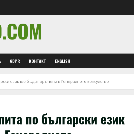
O.COM
А
GDPR
КОНТАКТ
ENGLISH
арски език ще бъдат връчени в Генералното консулство
пита по български език