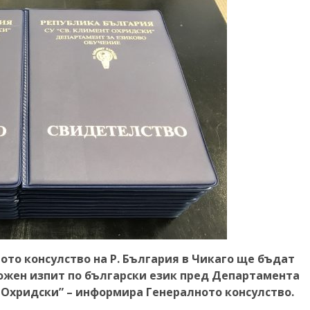
алното консулство на Р. България в Чикаго ще бъдат
ожен изпит по български език пред Департамента
т Охридски” – информира Генералното консулство.