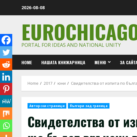
Skip
2026-08-08
to
content
EUROCHICAG
PORTAL FOR IDEAS AND NATIONAL UNITY
HOME
НАШАТА КНИЖАРНИЦА
МЕНЮ
ЗА САЙТ
Home
2017
юни
Свидетелства от изпита по бълг
Авторски страници
българи зад граница
Свидетелства от из