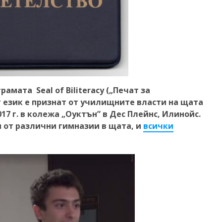
амата Seal of Biliteracy („Печат за
т език е признат от училищните власти на щата
17 г. в колежа „Оуктън” в Дес Плейнс, Илинойс.
и от различни гимназии в щата, и
всички