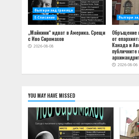
българи зад граница
Е-Списание
българи за
„Майкини“ идват в Америка. Срещи
Обръщение 
с Иво Сиромахов
от епархият
Канада и Ав
2026-08-08
публичните 
архимандри
2026-08-06
YOU MAY HAVE MISSED