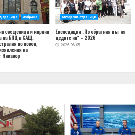
д граница
Избрано
Авторски страници
на свещеници и миряни
Експедиция „По обратния път на
а на БПЦ в САЩ,
дедите ни“ – 2026
стралия по повод
2026-08-05
изявления на
т Никанор