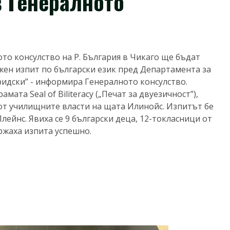
в Генералното
лното консулство на Р. България в Чикаго ще бъдат
жен изпит по български език пред Департамента за
ридски” - информира Генералното консулство.
мата Seal of Biliteracy („Печат за двуезичност”),
 от училищните власти на щата Илинойс. Изпитът бе
 Плейнс. Явиха се 9 български деца, 12-токласници от
ржаха изпита успешно.