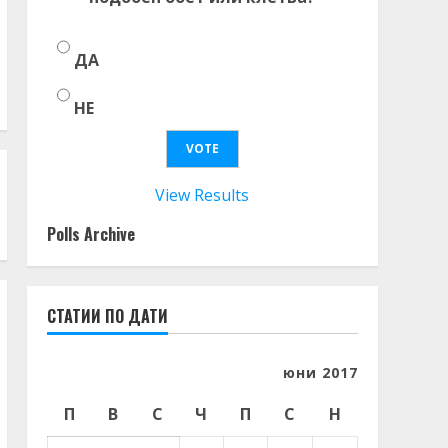
ДА
НЕ
View Results
Polls Archive
СТАТИИ ПО ДАТИ
юни 2017
П
В
С
Ч
П
С
Н