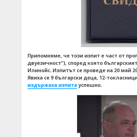
Припомняме, че този изпит е част от прогр
двуезичност”), според която българския
Илинойс. Изпитът се проведе на 20 май 20
Явиха се 9 български деца, 12-токласниц
издържаха изпита
успешно.