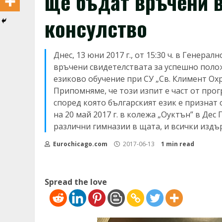
ще бъдат връчени 
консулство
Днес, 13 юни 2017 г., от 15:30 ч. в Генера
връчени свидетелствата за успешно поло
езиково обучение при СУ „Св. Климент Ох
Припомняме, че този изпит е част от програ
според която българският език е признат
на 20 май 2017 г. в колежа „Оуктън” в Дес
различни гимназии в щата, и всички издъ
Eurochicago.com
2017-06-13
1 min read
Spread the love