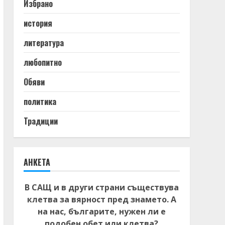
Избрано
история
литература
любопитно
Обяви
политика
Традиции
АНКЕТА
В САЩ и в други страни съществува
клетва за вярност пред знамето. А
на нас, българите, нужен ли е
подобен обет или клетва?