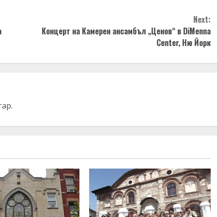
Next:
а
Концерт на Камерен ансамбъл „Ценов“ в DiMenna
Center, Ню Йорк
тар.