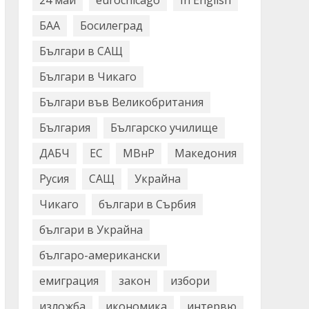
24 май
eurochicago
In English
БАА
Босилеград
Българи в САЩ
Българи в Чикаго
Българи във Великобритания
България
Българско училище
ДАБЧ
ЕС
МВнР
Македония
Русия
САЩ
Украйна
Чикаго
българи в Сърбия
българи в Украйна
българо-американски
емиграция
закон
избори
изложба
икономика
интервю