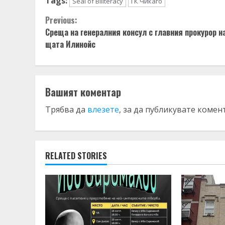
Tags:
Seal of Biliteracy
ГК Чикаго
Continue
Previous:
Среща на генералния консул с главния прокурор н
Reading
щата Илинойс
Вашият коментар
Трябва да
влезете
, за да публикувате комен
RELATED STORIES