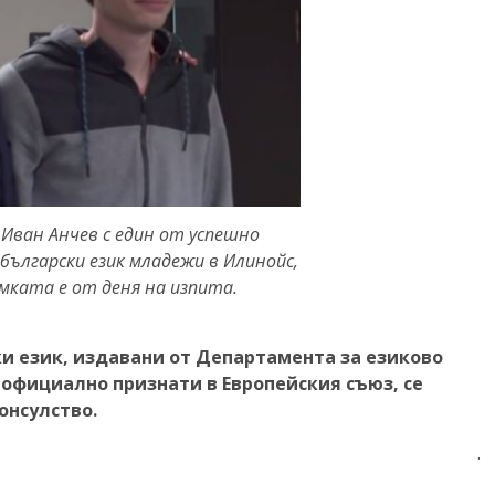
 Иван Анчев с един от успешно
български език младежи в Илинойс,
имката е от деня на изпита.
и език, издавани от Дeпартамента за езиково
 официално признати в Европейския съюз, се
онсулство.
.