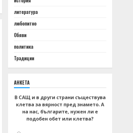
история
литература
любопитно
Обяви
политика
Традиции
АНКЕТА
В САЩ и в други страни съществува
клетва за вярност пред знамето. А
на нас, българите, нужен ли е
подобен обет или клетва?