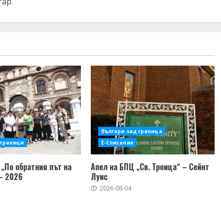
тар.
българи зад граница
страници
Е-Списание
„По обратния път на
Апел на БПЦ „Св. Троица“ – Сейнт
– 2026
Луис
2026-08-04