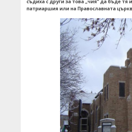
съдиха с други за това „чия“ да бъде тя
патриаршия или на Православната църква