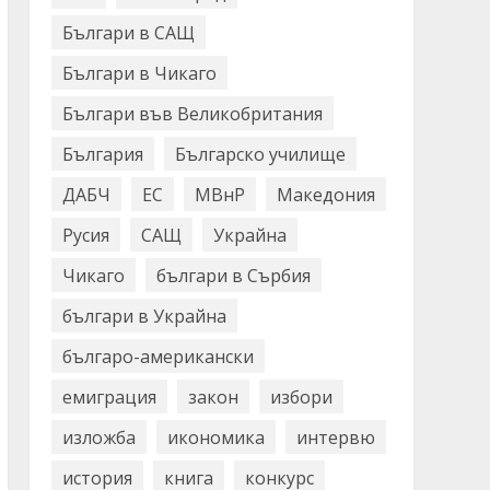
Българи в САЩ
Българи в Чикаго
Българи във Великобритания
България
Българско училище
ДАБЧ
ЕС
МВнР
Македония
Русия
САЩ
Украйна
Чикаго
българи в Сърбия
българи в Украйна
българо-американски
емиграция
закон
избори
изложба
икономика
интервю
история
книга
конкурс