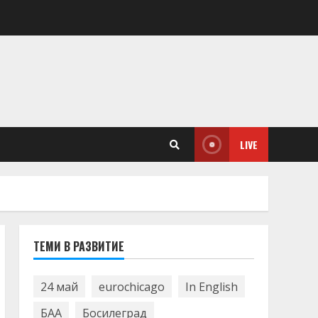
LIVE
ТЕМИ В РАЗВИТИЕ
24 май
eurochicago
In English
БАА
Босилеград