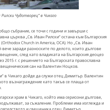
 Рилски Чудотворец“ в Чикаго
общо събрание, се точи с години и завърши с
авна църква „Св. Иван Рилски“ остана към Българския
 (
Orthodox Church in America, OCA)
. Но „Св. Иван
й-вече заради разноските по делото, които дългове
свещеник, след като владиката на Българския деоцез
з 2015 г. с решението на Българската православна
 свещеническия сан на Валентин Ноцков.
ки“ в Чикаго дойде да служи отец Димитър. Валентин
вото възнаграждение като такъв се плаща от
.
арски храм в Чикаго, който има сериозни дългове,
продължават, за съжаление. Проблеми има изглежда и
тоятелството и свещеника отец Димитър.