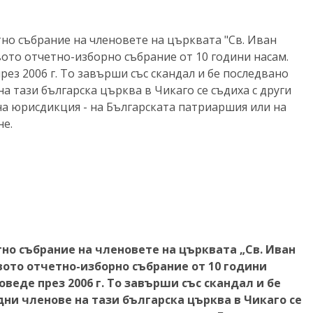
тно събрание на членовете на църквата "Св. Иван
вото отчетно-изборно събрание от 10 години насам.
ез 2006 г. То завърши със скандал и бе последвано
на тази българска църква в Чикаго се съдиха с други
вна юрисдикция - на Българската патриаршия или на
не.
етно събрание на членовете на църквата „Св. Иван
вото отчетно-изборно събрание от 10 години
веде през 2006 г. То завърши със скандал и бе
дни членове на тази българска църква в Чикаго се