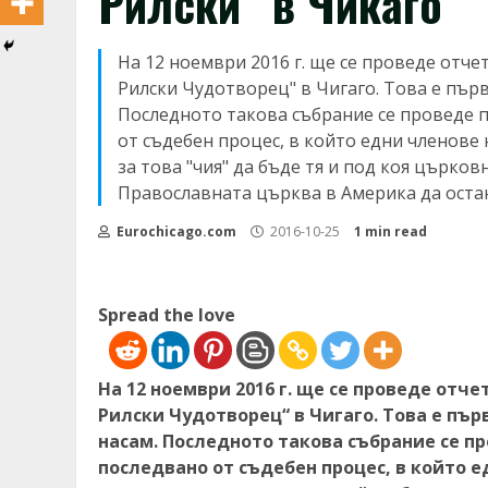
Рилски“ в Чикаго
На 12 ноември 2016 г. ще се проведе отче
Рилски Чудотворец" в Чигаго. Това е пър
Последното такова събрание се проведе пр
от съдебен процес, в който едни членове 
за това "чия" да бъде тя и под коя църко
Православната църква в Америка да оста
Eurochicago.com
2016-10-25
1 min read
Spread the love
На 12 ноември 2016 г. ще се проведе отч
Рилски Чудотворец“ в Чигаго. Това е пър
насам. Последното такова събрание се про
последвано от съдебен процес, в който е