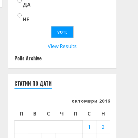
ДА
НЕ
View Results
Polls Archive
СТАТИИ ПО ДАТИ
октомври 2016
П
В
С
Ч
П
С
Н
1
2