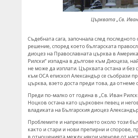
Църквата „Св. Иван
Съдебната сага, започнала след последното 
решение, според което българската правосл
диоцез на Православната църква в Америка
Рилски“ изпадна в дългове към Диоцеза, на
не може да изплати. Църквата остана и без 
към OCA епископ Александър се съобрази пре
църква, взето доста преди това, да отнеме
Преди по-малко от година в „Св. Иван Рилс
Ноцков остана като църковен певец и него
владиката на Българския диоцез Александър
Проблемите и напрежението около този бълг
както и стари и нови препирни и спорове, 
в отношенията между някои членове от нас