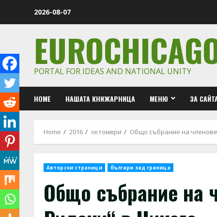
Skip
2026-08-07
to
content
EUROCHICAG
PORTAL FOR IDEAS AND NATIONAL UNITY
HOME
НАШАТА КНИЖАРНИЦА
МЕНЮ
ЗА САЙТ
Home
2016
октомври
Общо събрание на членовет
Авторски страници
българи зад граница
Общо събрание на ч