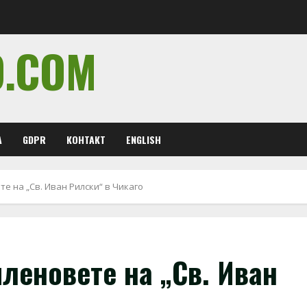
O.COM
А
GDPR
КОНТАКТ
ENGLISH
е на „Св. Иван Рилски“ в Чикаго
леновете на „Св. Иван