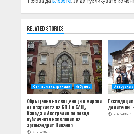
Трябва да
влезете
, за да публикувате комен
RELATED STORIES
българи зад граница
Избрано
Авторски 
Обръщение на свещеници и миряни
Експедиция 
от епархията на БПЦ в САЩ,
дедите ни“ 
Канада и Австралия по повод
2026-08-05
публичните изявления на
архимандрит Никанор
2026-08-06