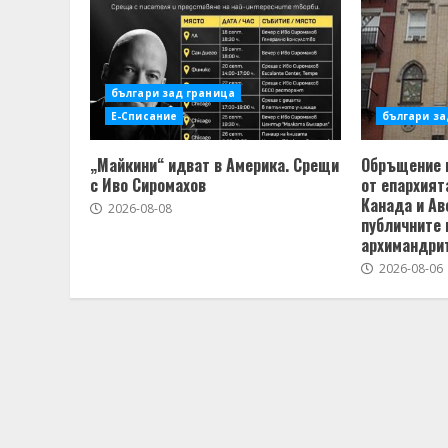
българи зад граница
Е-Списание
българи за
„Майкини“ идват в Америка. Срещи
Обръщение 
с Иво Сиромахов
от епархият
Канада и Ав
2026-08-08
публичните 
архимандри
2026-08-06