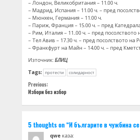
– Лондон, Великобритания – 11.00 ч.
– Мадрид, Испания – 11.00 ч. – пред посолст
– Мюнхен, Германия – 11.00 ч.
– Париж, Франция – 15.00 ч. – пред Катедрал
– Рим, Италия – 11..00 ч. – пред посолството
– Тел Авив – 17.30 ч. – пред посолството на
– Франкфурт на Майн – 14.00 ч. – пред Кмет
Източник:
БЛИЦ
Tags:
протести
солидарност
Continue
Previous:
Избори без избор
Reading
5 thoughts on “
И българите в чужбина се
qwe
каза: