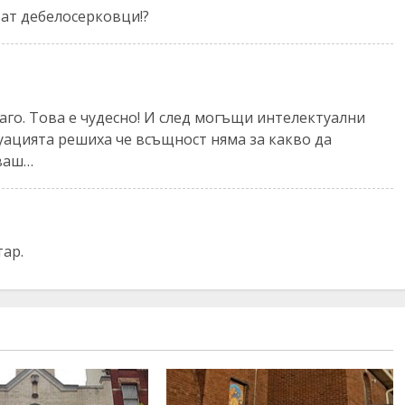
ват дебелосерковци!?
аго. Това е чудесно! И след могъщи интелектуални
уацията решиха че всъщност няма за какво да
зваш…
тар.