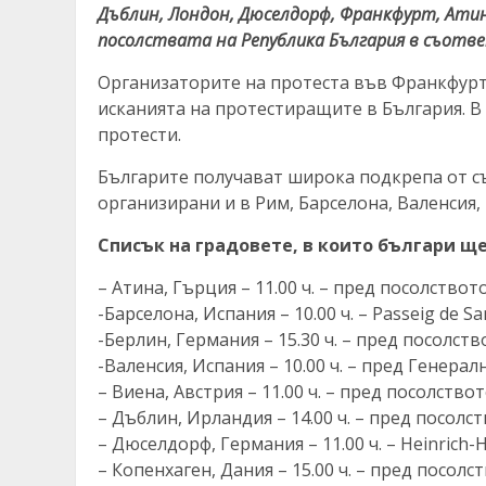
Дъблин, Лондон, Дюселдорф, Франкфурт, Атина
посолствата на Република България в съотв
Организаторите на протеста във Франкфурт
исканията на протестиращите в България. В
протести.
Българите получават широка подкрепа от с
организирани и в Рим, Барселона, Валенсия,
Списък на градовете, в които българи ще 
– Атина, Гърция – 11.00 ч. – пред посолство
-Барселона, Испания – 10.00 ч. – Passeig de Sa
-Берлин, Германия – 15.30 ч. – пред посолст
-Валенсия, Испания – 10.00 ч. – пред Генера
– Виена, Австрия – 11.00 ч. – пред посолств
– Дъблин, Ирландия – 14.00 ч. – пред посолс
– Дюселдорф, Германия – 11.00 ч. – Heinrich-H
– Копенхаген, Дания – 15.00 ч. – пред посол