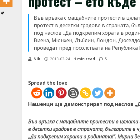
протест – ето къде
Във връзка с мащабните протести в цялат
протест в десетки градове в страната, б
под наслов „Да подкрепим хората в роди
Виена, Мюнхен, Дъблин, Лондон, Дюселдор
проведат пред посолствата на Република 
Nik
2013-02-24
1 min read
5
Spread the love
Нашенци ще демонстрират под наслов „Д
Във връзка с мащабните протести в цялата 
в десетки градове в страната, българите в
„Да подкрепим хората в родината!”. Мирни д