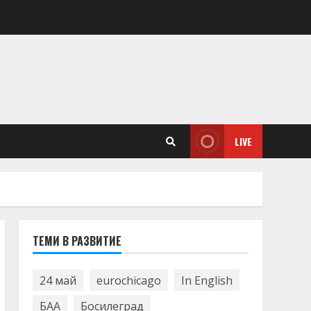
LIVE
ТЕМИ В РАЗВИТИЕ
24 май
eurochicago
In English
БАА
Босилеград