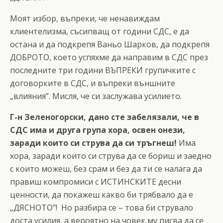
Моят избор, въпреки, че ненавиждам
клиентелизма, съсипващ от години СДС, е да
остана и да подкрепя Ваньо Шарков, да подкрепя
ДОБРОТО, което успяхме да направим в СДС през
последните три години ВЪПРЕКИ групичките с
договорките в СДС, и въпреки външните
„влияния”. Мисля, че си заслужава усилието.
Г-н Зеленогорски, дано сте забелязали, че в
СДС има и друга група хора, освен онези,
заради които си струва да си тръгнеш!
Има
хора, заради които си струва да се бориш и заедно
с които можеш, без срам и без да ти се налага да
правиш компромиси с ИСТИНСКИТЕ десни
ценности, да покажеш какво би трябвало да е
„ДЯСНОТО”! Но разбира се – това би струвало
доста усилия, а вероятно на човек му писва да се