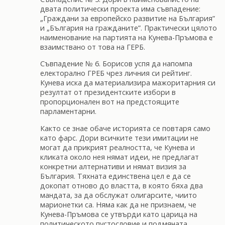
двата политически проекта има съвпадение:
„Граждани за европейско развитие на България”
и „България на гражданите”. Практически цялото
наименование на партията на Кунева-Пръмова е
взаимствано от това на ГЕРБ.
Съвпадение № 6. Борисов успя да напомпа
електорално ГРЕБ чрез личния си рейтинг.
Кунева иска да материализира мажоритарния си
резултат от президентските избори в
пропорционален вот на предстоящите
парламентарни.
Както се знае обаче историята се повтаря само
като фарс. Дори всичките тези имитации не
могат да прикрият реалността, че Кунева и
кликата около нея нямат идеи, не предлагат
конкретни алтернативи и нямат визия за
България. Тяхната единствена цел е да се
докопат отново до властта, в която бяха два
мандата, за да обслужат олигарсите, чиито
марионетки са. Няма как да не признаем, че
Кунева-Пръмова се утвърди като царица на
политическото пустословие и подмяната.