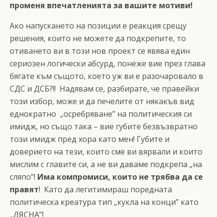
променя впечатленията за вашите мотиви!
Ако напускането на позиции е реакция срещу
решения, които не можете да подкрепите, то
отиването ви в този нов проект се явява един
сериозен логически абсурд, понеже вие през глава
бягате към същото, което уж ви е разочаровало в
СДС и ДСБ?!! Надявам се, разбирате, че правейки
този избор, може и да печелите от някакъв вид
еднократно „осребряване” на политическия си
имидж, но също така – вие губите безвъзвратно
този имидж пред хора като мен! Губите и
доверието на тези, които сме ви вярвали и които
мислим с главите си, а не ви даваме подкрепа „на
сляпо”!
Има компромиси, които не трябва да се
правят
! Като да легитимираш поредната
политическа креатура тип „кукла на конци” като
„ДЯСНА”!