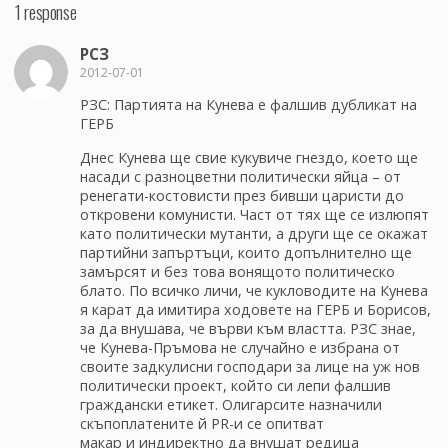
1 response
РСЗ
2012-07-01
РЗС: Партията на Кунева е фалшив дубликат на
ГЕРБ
Днес Кунева ще свие кукувиче гнездо, което ще
насади с разноцветни политически яйца – от
ренегати-костовисти през бивши царисти до
откровени комунисти. Част от тях ще се излюпят
като политически мутанти, а други ще се окажат
партийни запъртъци, които допълнително ще
замърсят и без това вонящото политическо
блато. По всичко личи, че кукловодите на Кунева
я карат да имитира ходовете на ГЕРБ и Борисов,
за да внушава, че върви към властта. РЗС знае,
че Кунева-Пръмова не случайно е избрана от
своите задкулисни господари за лице на уж нов
политически проект, който си лепи фалшив
граждански етикет. Олигарсите назначили
скъпоплатените й PR-и се опитват
макар и индиректно да внушат редица