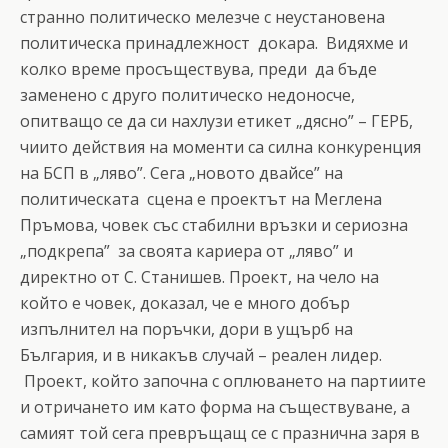
странно политическо мелезче с неустановена
политическа принадлежност докара. Видяхме и
колко време просъществува, преди да бъде
заменено с друго политическо недоносче,
опитващо се да си нахлузи етикет „дясно” – ГЕРБ,
чиито действия на моменти са силна конкуренция
на БСП в „ляво”. Сега „новото двайсе” на
политическата сцена е проектът на Меглена
Пръмова, човек със стабилни връзки и сериозна
„подкрепа” за своята кариера от „ляво” и
директно от С. Станишев. Проект, на чело на
който е човек, доказал, че е много добър
изпълнител на поръчки, дори в ущърб на
България, и в никакъв случай – реален лидер.
Проект, който започна с оплюването на партиите
и отричането им като форма на съществуване, а
самият той сега превръщащ се с празнична заря в