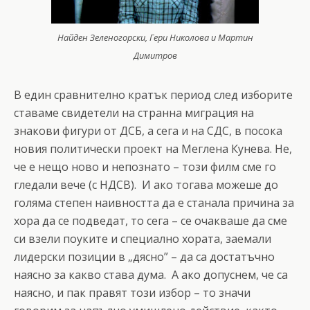
Найден Зеленогорски, Гери Николова и Мартин
Димитров
В един сравнително кратък период след изборите
ставаме свидетели на странна миграция на
знакови фигури от ДСБ, а сега и на СДС, в посока
новия политически проект на Меглена Кунева. Не,
че е нещо ново и непознато – този филм сме го
гледали вече (с НДСВ). И ако тогава можеше до
голяма степен наивността да е станала причина за
хора да се подведат, то сега – се очакваше да сме
си взели поуките и специално хората, заемали
лидерски позиции в „дясно” – да са достатъчно
наясно за какво става дума. А ако допуснем, че са
наясно, и пак правят този избор – то значи