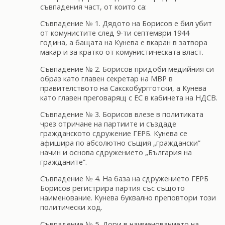
съвпадения част, от които са:
​Съвпадение № 1. Дядото на Борисов е бил убит
от комунистите след 9-ти септември 1944
година, а бащата на Кунева е вкаран в затвора
макар и за кратко от комунистическата власт.
​Съвпадение № 2. Борисов придоби медийния си
образ като главен секретар на МВР в
правителството на Сакскобургготски, а Кунева
като главен преговарящ с ЕС в кабинета на НДСВ.
​Съвпадение № 3. Борисов влезе в политиката
чрез отричане на партиите и създаде
гражданското сдружение ГЕРБ. Кунева се
афишира по абсолютно същия „граждански”
начин и основа сдружението „България на
гражданите”.
​Съвпадение № 4. На база на сдружението ГЕРБ
Борисов регистрира партия със същото
наименование. Кунева буквално преповтори този
политически ход.
​Съвпадение № 5. Дори в наименованието на