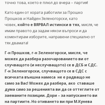
точно това, което е плюл до вчера – партия!
Като един от хората работили за Прошко
Прошков и Найден Зеленогорски, като
човек,
който е ВЯРВАЛ истински в тях,
мисля, че
имам правото да задам някои въпроси и да
коментирам изборите, направени специално от
тях двамата!
Г-н Прошков, г-н Зеленогорски, мисля, че
можех да разбера разочарованието ви от
случващото (и неслучващото) се в ДСБ и СДС.
Г-н Зеленогорски, случващото се в СДС с
всичката външна намеса не е радващо не
само за Вас! Можех да разбера, ако ставаше
дума само за решенията ви да се оттеглите от
заеманите позиции. Дори – за напускането ви
на партиите. Но отиването ви при М.Кунева