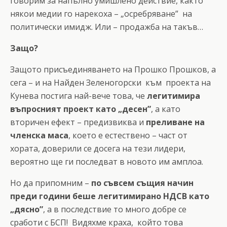
говорим за напълно умишлено действие, както
някои медии го нарекоха – „осребряване” на
политически имидж. Или – продажба на такъв…
Защо?
Защото присъединяването на Прошко Прошков, а
сега – и на Найден Зеленогорски към проекта на
Кунева постига най-вече това, че
легитимира
въпросният проект като „десен”
, а като
вторичен ефект – предизвиква и
преливане на
членска маса
, което е естествено – част от
хората, доверили се досега на тези лидери,
вероятно ще ги последват в новото им амплоа.
Но да припомним –
по съвсем същия начин
преди години беше легитимирано НДСВ като
„дясно”
, а в последствие то много добре се
сработи с БСП! Видяхме краха, който това