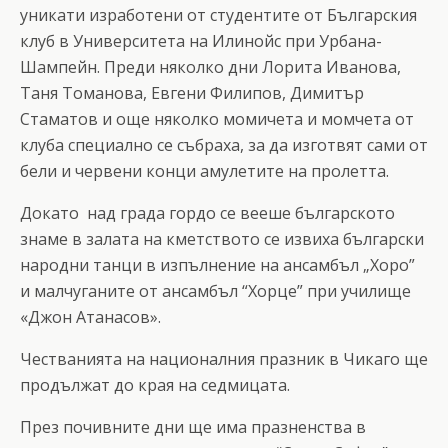
уникати изработени от студентите от Българския
клуб в Университета на Илинойс при Урбана-
Шампейн. Преди няколко дни Лорита Иванова,
Таня Томанова, Евгени Филипов, Димитър
Стаматов и още няколко момичета и момчета от
клуба специално се събраха, за да изготвят сами от
бели и червени конци амулетите на пролетта.
Докато над града гордо се вееше българското
знаме в залата на кметството се извиха български
народни танци в изпълнение на ансамбъл „Хоро”
и малчуганите от ансамбъл “Хорце” при училище
«Джон Атанасов».
Честванията на националния празник в Чикаго ще
продължат до края на седмицата.
През почивните дни ще има празненства в