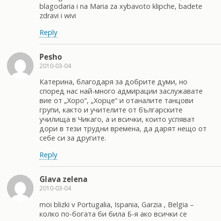
blagodaria i na Maria za xybavoto klipche, badete
zdravi i wivi
Reply
Pesho
2010-03-04
Катерина, благодаря за добрите думи, но
според нас най-много адмирации заслужавате
вие от „Хоро“, „Хорце“ и отаналите танцови
групи, както и учителите от българските
училища в Чикаго, а и всички, които успяват
дори в тези трудни времена, да дарят нещо от
себе си за другите.
Reply
Glava zelena
2010-03-04
moi blizki v Portugalia, Ispania, Garzia , Belgia –
колко по-богата би била Б-я ако всички се