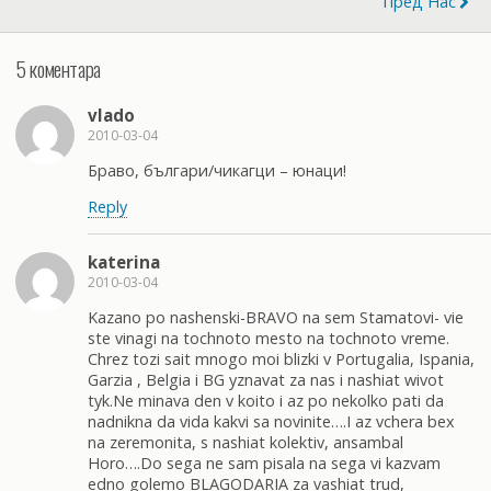
Пред Нас
5 коментара
vlado
2010-03-04
Браво, българи/чикагци – юнаци!
Reply
katerina
2010-03-04
Kazano po nashenski-BRAVO na sem Stamatovi- vie
ste vinagi na tochnoto mesto na tochnoto vreme.
Chrez tozi sait mnogo moi blizki v Portugalia, Ispania,
Garzia , Belgia i BG yznavat za nas i nashiat wivot
tyk.Ne minava den v koito i az po nekolko pati da
nadnikna da vida kakvi sa novinite….I az vchera bex
na zeremonita, s nashiat kolektiv, ansambal
Horo….Do sega ne sam pisala na sega vi kazvam
edno golemo BLAGODARIA za vashiat trud,