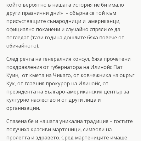
който вероятно в нашата история не би имало
други празнични дни!» – обърна се той към
присъстващите сънародници и американци,
официално поканени и случайно спряли се да
погледат (тази година дошлите бяха повече от
обичайното).
След речта на генералния консул, бяха прочетени
поздравления от губернатора на Илинойс Пат
Куин, от кмета на Чикаго, от ковчежника на окръг
Кук, от главния прокурор на Илинойс, от
президента на Българо-американския център за
културно наслество и от други лица и
организации.
Спазена бе и нашата уникална традиция – гостите
получиха красиви мартеници, символи на
пролетта и здравето. Сред мартениците имаше