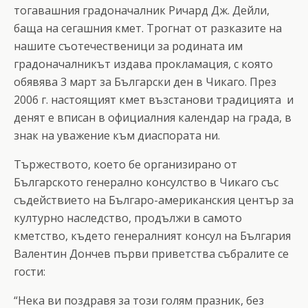
тогавашния градоначалник Ричард Дж. Дейли,
баща на сегашния кмет. Трогнат от разказите на
нашите съотечественици за родината им
градоначалникът издава прокламация, с която
обявява 3 март за Български ден в Чикаго. През
2006 г. настоящият кмет възстанови традицията и
денят е вписан в официалния календар на града, в
знак на уважение към диаспората ни.
Тържеството, което бе организирано от
Българското генерално консулство в Чикаго със
съдействието на Българо-американския център за
културно наследство, продължи в самото
кметство, където генералният консул на България
Валентин Дончев първи приветства събралите се
гости:
“Нека ви поздравя за този голям празник, без