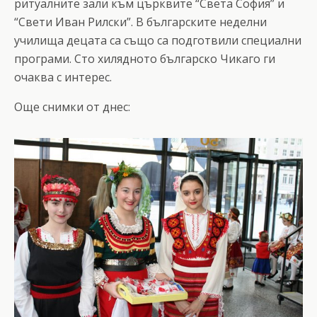
ритуалните зали към църквите “Света София” и
“Свети Иван Рилски”. В българските неделни
училища децата са също са подготвили специални
програми. Сто хилядното българско Чикаго ги
очаква с интерес.
Още снимки от днес: