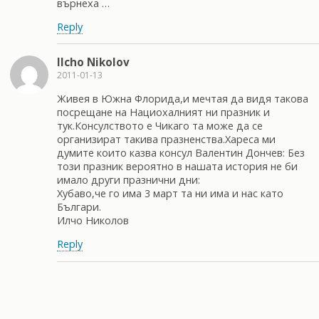
върнеха …
Reply
Ilcho Nikolov
2011-01-13
Живея в Южна Флорида,и мечтая да видя такова
посрещане на Нациохалният ни празник и
тук.Консулството е Чикаго та може да се
организират такива празненства.Хареса ми
думите които казва консул Валентин Дончев: Без
този празник вероятно в нашата история не би
имало други празнични дни:
Хубаво,че го има 3 март та ни има и нас като
Българи.
Илчо Николов
Reply