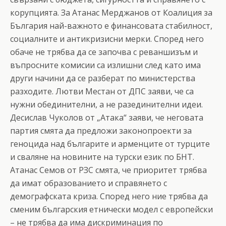
корупцията. За Атанас Мерджанов от Коалиция за
България най-важното е финансовата стабилност,
социалните и антикризисни мерки. Според него
обаче не трябва да се започва с реваншизъм и
въпросните комисии са излишни след като има
други начини да се разберат по министерства
разходите. Лютви Местан от ДПС заяви, че са
нужни обединителни, а не разединителни идеи.
Десислав Чуколов от „Атака“ заяви, че неговата
партия смята да предложи законопроекти за
геноцида над българите и арменците от турците
и сваляне на новините на турски език по БНТ.
Атанас Семов от РЗС смята, че приоритет трябва
да имат образованието и справянето с
демографската криза. Според него ние трябва да
сменим българския етнически модел с европейски
– не трябва да има дискриминация по