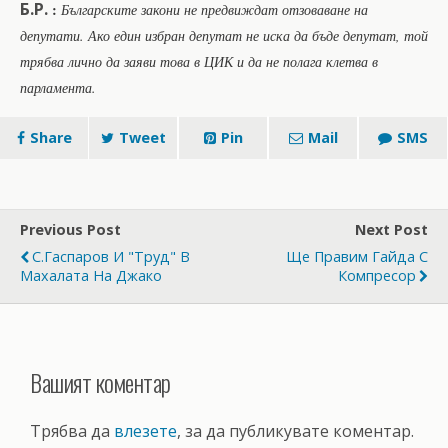
Б.Р.
:
Българските закони не предвиждат отзоваване на
депутати. Ако един избран депутат не иска да бъде депутат, той
трябва лично да заяви това в ЦИК и да не полага клетва в
парламента.
Share
Tweet
Pin
Mail
SMS
Previous Post
Next Post
С.Гаспаров И "Труд" В
Ще Правим Гайда С
Махалата На Джако
Компресор
Вашият коментар
Трябва да
влезете
, за да публикувате коментар.