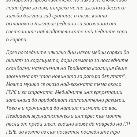
лоша дума за тях, въпреки че те изгониха десетки
хиляди българи зад граница, а тези, които
останаха в България редовно са посочвани от
световните наблюдатели като най-бедните хора
в Европа.
През последните няколко дни някои медии спряха да
пишат за корупцията, дори темата за последните
скандални назначения на Тройната коалиция беше
засенчена от “топ новината за рапъра депутат”.
Моята музика се оказа най-важната тема около
ГЕРБ и за страната. Медийните интерпретации
започнаха да придобиват заплашителни размери.
Това е и причината да напиша писмото до вас.
Нездравия журналистически интерес към моите
песни от преди шест години може да навреди на ПП
ГЕРБ, за която аз съм посветил последните три