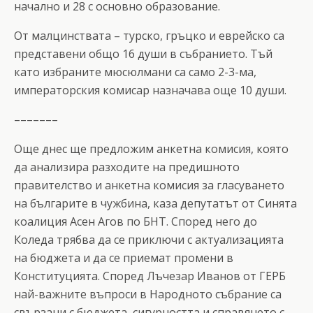
начално и 28 с основно образование.
От малцинствата – турско, гръцко и еврейско са
представени общо 16 души в събранието. Тъй
като избраните мюсюлмани са само 2-3-ма,
императорския комисар назначава още 10 души.
–––––––
Още днес ще предложим анкетна комисия, която
да анализира разходите на предишното
правителство и анкетна комисия за гласуването
на българите в чужбина, каза депутатът от Синята
коалиция Асен Агов по БНТ. Според него до
Коледа трябва да се приключи с актуализацията
на бюджета и да се приемат промени в
Конституцията. Според Лъчезар Иванов от ГЕРБ
най-важните въпроси в Народното събрание са
свързани с бюджета, сигурността и справянето с