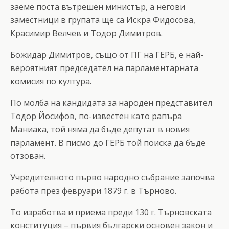
заеме поста вътрешен министър, а негови
заместници в групата ще са Искра Фидосова,
Красимир Велчев и Тодор Димитров.
Божидар Димитров, също от ПГ на ГЕРБ, е най-
вероятният председател на парламентарната
комисия по култура.
По молба на кандидата за народен представител
Тодор Йосифов, по-известен като рапъра
Маниака, той няма да бъде депутат в новия
парламент. В писмо до ГЕРБ той поиска да бъде
отзован.
Учредителното първо народно събрание започва
работа през февруари 1879 г. в Търново.
То изработва и приема преди 130 г. Търновската
конституция – първия български основен закон и