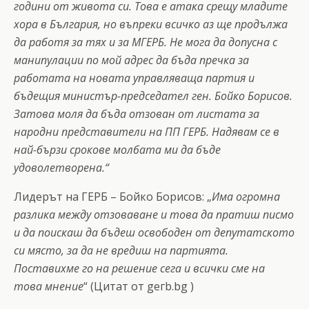
години от живота си. Това е атака срещу младите
хора в България, но въпреки всичко аз ще продължа
да работя за тях и за МГЕРБ. Не мога да допусна с
манипулации по мой адрес да бъда пречка за
работата на новата управляваща партия и
бъдещия министър-председател ген. Бойко Борисов.
Затова моля да бъда отзован от листата за
народни представители на ПП ГЕРБ. Надявам се в
най-бързи срокове молбата ми да бъде
удоволетворена.“
Лидерът на ГЕРБ – Бойко Борисов: „
Има огромна
разлика между отзоваване и това да пратиш писмо
и да поискаш да бъдеш освободен от депутатското
си място, за да не вредиш на партията.
Поставихме го на решение сега и всички сме на
това мнение
“ (Цитат от geгb.bg )