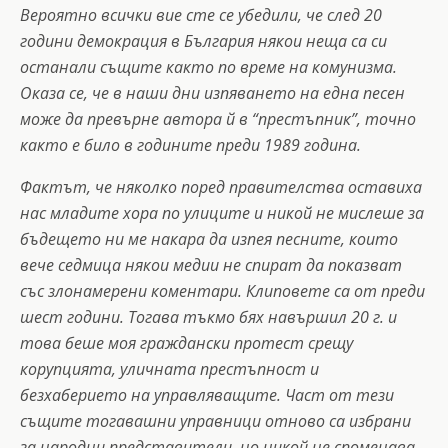
Вероятно всички вие сте се убедили, че след 20
години демокрация в България някои неща са си
останали същите както по време на комунизма.
Оказа се, че в наши дни изпяването на една песен
може да превърне автора й в “престъпник”, точно
както е било в годините преди 1989 година.
Фактът, че няколко поред правителства оставиха
нас младите хора по улиците и никой не мислеше за
бъдещето ни ме накара да изпея песните, които
вече седмица някои медии не спират да показват
със злонамерени коментари. Клиповете са от преди
шест години. Тогава тъкмо бях навършил 20 г. и
това беше моя граждански протест срещу
корупцията, уличната престъпност и
безхаберието на управляващите. Част от тези
същите тогавашни управници отново са избрани
за народни представители, но никой не споменава